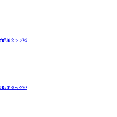
信者師弟タッグ戦
信者師弟タッグ戦