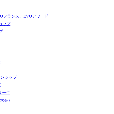
VOフランス、EVOアワード
ドカップ
プ
ー
オンシップ
プ
域リーグ
界大会）