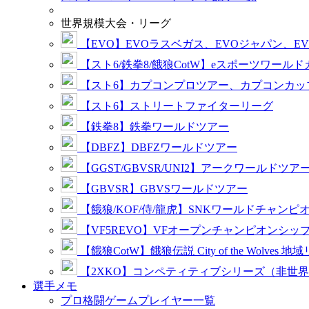
世界規模大会・リーグ
【EVO】EVOラスベガス、EVOジャパン、E
【スト6/鉄拳8/餓狼CotW】eスポーツワール
【スト6】カプコンプロツアー、カプコンカッ
【スト6】ストリートファイターリーグ
【鉄拳8】鉄拳ワールドツアー
【DBFZ】DBFZワールドツアー
【GGST/GBVSR/UNI2】アークワールドツア
【GBVSR】GBVSワールドツアー
【餓狼/KOF/侍/龍虎】SNKワールドチャンピ
【VF5REVO】VFオープンチャンピオンシッ
【餓狼CotW】餓狼伝説 City of the Wolves 地
【2XKO】コンペティティブシリーズ（非世
選手メモ
プロ格闘ゲームプレイヤー一覧