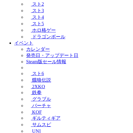
スト2
スト3
スト4
スト5
ホロ格ゲー
ドラゴンボール
イベント
カレンダー
発売日・アップデート日
Steam版セール情報
スト6
餓狼伝説
2XKO
鉄拳
グラブル
バーチャ
KOF
ギルティギア
サムスピ
UNI