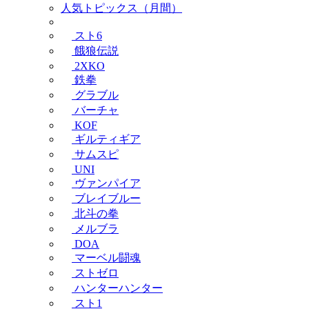
人気トピックス（月間）
スト6
餓狼伝説
2XKO
鉄拳
グラブル
バーチャ
KOF
ギルティギア
サムスピ
UNI
ヴァンパイア
ブレイブルー
北斗の拳
メルブラ
DOA
マーベル闘魂
ストゼロ
ハンターハンター
スト1