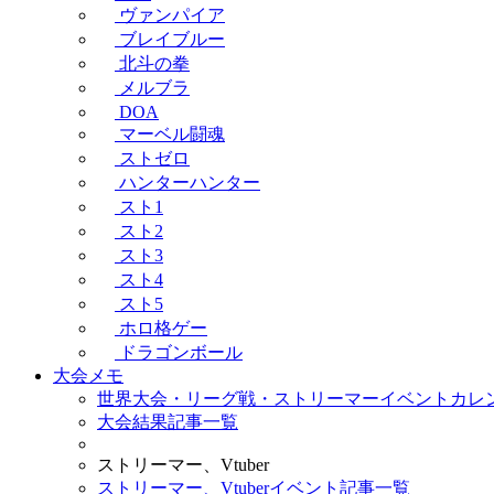
ヴァンパイア
ブレイブルー
北斗の拳
メルブラ
DOA
マーベル闘魂
ストゼロ
ハンターハンター
スト1
スト2
スト3
スト4
スト5
ホロ格ゲー
ドラゴンボール
大会メモ
世界大会・リーグ戦・ストリーマーイベントカレ
大会結果記事一覧
ストリーマー、Vtuber
ストリーマー、Vtuberイベント記事一覧