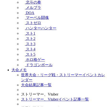
北斗の拳
メルブラ
DOA
マーベル闘魂
ストゼロ
ハンターハンター
スト1
スト2
スト3
スト4
スト5
ホロ格ゲー
ドラゴンボール
大会メモ
世界大会・リーグ戦・ストリーマーイベントカレ
ンダー
大会結果記事一覧
ストリーマー、Vtuber
ストリーマー、Vtuberイベント記事一覧