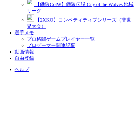
【餓狼CotW】餓狼伝説 City of the Wolves 地域
リーグ
【2XKO】コンペティティブシリーズ（非世
界大会）
選手メモ
プロ格闘ゲームプレイヤー一覧
プロゲーマー関連記事
動画情報
自由登録
ヘルプ