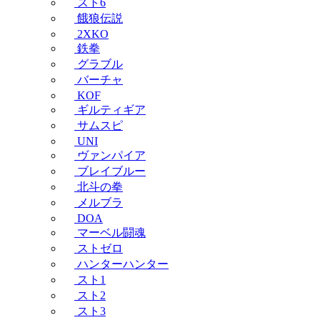
スト6
餓狼伝説
2XKO
鉄拳
グラブル
バーチャ
KOF
ギルティギア
サムスピ
UNI
ヴァンパイア
ブレイブルー
北斗の拳
メルブラ
DOA
マーベル闘魂
ストゼロ
ハンターハンター
スト1
スト2
スト3