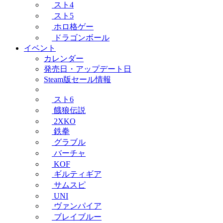
スト4
スト5
ホロ格ゲー
ドラゴンボール
イベント
カレンダー
発売日・アップデート日
Steam版セール情報
スト6
餓狼伝説
2XKO
鉄拳
グラブル
バーチャ
KOF
ギルティギア
サムスピ
UNI
ヴァンパイア
ブレイブルー