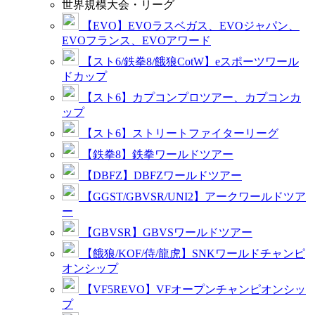
世界規模大会・リーグ
【EVO】EVOラスベガス、EVOジャパン、
EVOフランス、EVOアワード
【スト6/鉄拳8/餓狼CotW】eスポーツワール
ドカップ
【スト6】カプコンプロツアー、カプコンカ
ップ
【スト6】ストリートファイターリーグ
【鉄拳8】鉄拳ワールドツアー
【DBFZ】DBFZワールドツアー
【GGST/GBVSR/UNI2】アークワールドツア
ー
【GBVSR】GBVSワールドツアー
【餓狼/KOF/侍/龍虎】SNKワールドチャンピ
オンシップ
【VF5REVO】VFオープンチャンピオンシッ
プ