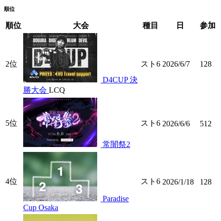
順位
順位
大会
種目
日
参加
2位
スト6
2026/6/7
128
D4CUP 決
勝大会
LCQ
5位
スト6
2026/6/6
512
常闇祭2
4位
スト6
2026/1/18
128
Paradise
Cup Osaka