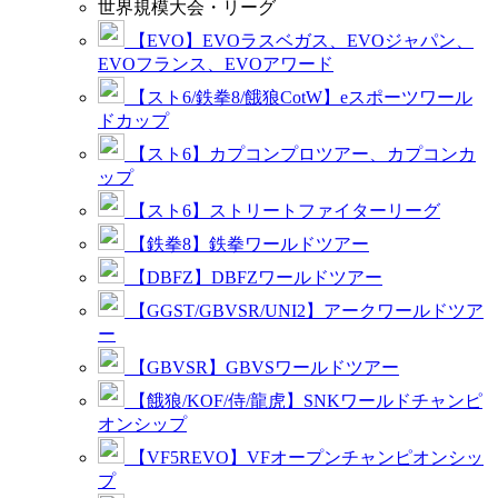
世界規模大会・リーグ
【EVO】EVOラスベガス、EVOジャパン、
EVOフランス、EVOアワード
【スト6/鉄拳8/餓狼CotW】eスポーツワール
ドカップ
【スト6】カプコンプロツアー、カプコンカ
ップ
【スト6】ストリートファイターリーグ
【鉄拳8】鉄拳ワールドツアー
【DBFZ】DBFZワールドツアー
【GGST/GBVSR/UNI2】アークワールドツア
ー
【GBVSR】GBVSワールドツアー
【餓狼/KOF/侍/龍虎】SNKワールドチャンピ
オンシップ
【VF5REVO】VFオープンチャンピオンシッ
プ