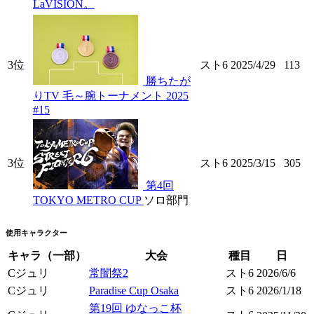
LaVISION。
3位
スト6
2025/4/29
113
勝ちたが
りTV 毛～腕トーナメント 2025
#15
3位
スト6
2025/3/15
305
第4回
TOKYO METRO CUP
ソロ部門
使用キャラクター
キャラ（一部）
大会
種目
日
Cジュリ
常闇祭2
スト6
2026/6/6
Cジュリ
Paradise Cup Osaka
スト6
2026/1/18
第19回 ゆなっこ杯