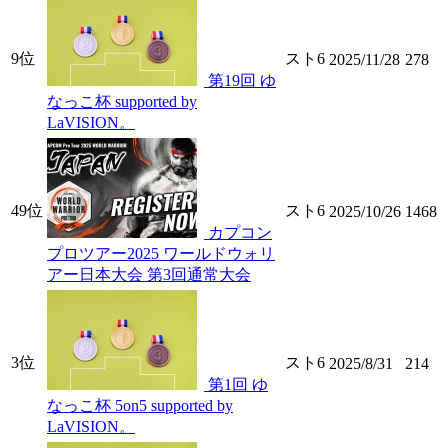
9位
スト6
2025/11/28
278
第19回 ゆ
なっこ杯 supported by
LaVISION。
49位
スト6
2025/10/26
1468
カプコン
プロツアー2025 ワールドウォリ
アー日本大会 第3回通常大会
3位
スト6
2025/8/31
214
第1回 ゆ
なっこ杯 5on5 supported by
LaVISION。