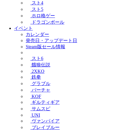
スト4
スト5
ホロ格ゲー
ドラゴンボール
イベント
カレンダー
発売日・アップデート日
Steam版セール情報
スト6
餓狼伝説
2XKO
鉄拳
グラブル
バーチャ
KOF
ギルティギア
サムスピ
UNI
ヴァンパイア
ブレイブルー