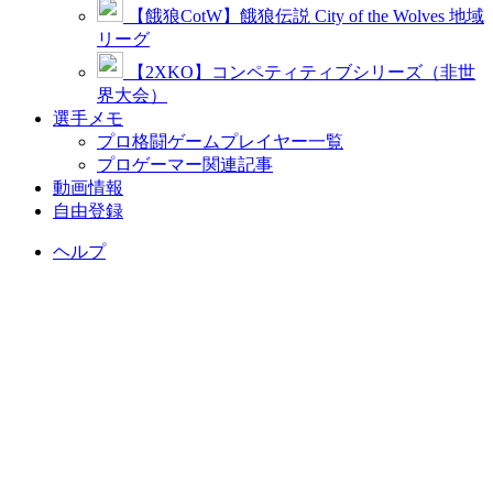
【餓狼CotW】餓狼伝説 City of the Wolves 地域
リーグ
【2XKO】コンペティティブシリーズ（非世
界大会）
選手メモ
プロ格闘ゲームプレイヤー一覧
プロゲーマー関連記事
動画情報
自由登録
ヘルプ