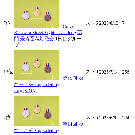
7位
スト6
2025/8/13
7
Crazy
Raccoon Street Fighter Academy部
門 最終選考対戦会
1日目グルー
プ
13位
スト6
2025/7/14
256
第15回 ゆ
なっこ杯 supported by
LaVISION。
7位
スト6
2025/6/8
224
第14回 ゆ
なっこ杯 supported by