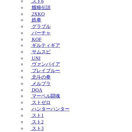
スト6
餓狼伝説
2XKO
鉄拳
グラブル
バーチャ
KOF
ギルティギア
サムスピ
UNI
ヴァンパイア
ブレイブルー
北斗の拳
メルブラ
DOA
マーベル闘魂
ストゼロ
ハンターハンター
スト1
スト2
スト3