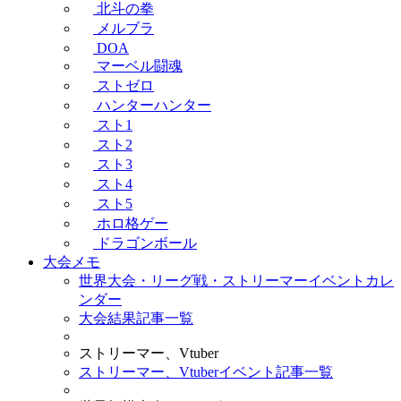
北斗の拳
メルブラ
DOA
マーベル闘魂
ストゼロ
ハンターハンター
スト1
スト2
スト3
スト4
スト5
ホロ格ゲー
ドラゴンボール
大会メモ
世界大会・リーグ戦・ストリーマーイベントカレ
ンダー
大会結果記事一覧
ストリーマー、Vtuber
ストリーマー、Vtuberイベント記事一覧