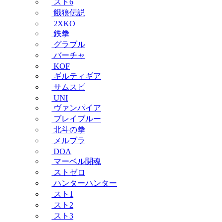
スト6
餓狼伝説
2XKO
鉄拳
グラブル
バーチャ
KOF
ギルティギア
サムスピ
UNI
ヴァンパイア
ブレイブルー
北斗の拳
メルブラ
DOA
マーベル闘魂
ストゼロ
ハンターハンター
スト1
スト2
スト3