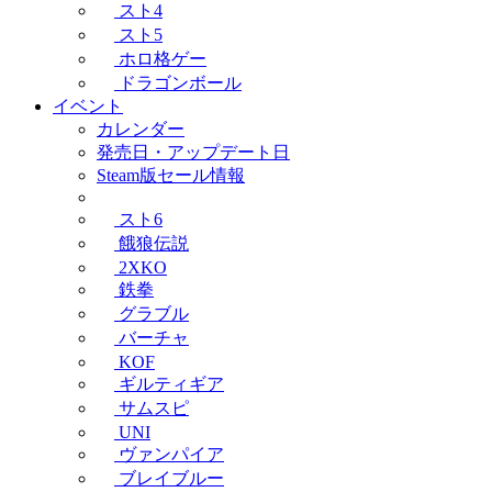
スト4
スト5
ホロ格ゲー
ドラゴンボール
イベント
カレンダー
発売日・アップデート日
Steam版セール情報
スト6
餓狼伝説
2XKO
鉄拳
グラブル
バーチャ
KOF
ギルティギア
サムスピ
UNI
ヴァンパイア
ブレイブルー