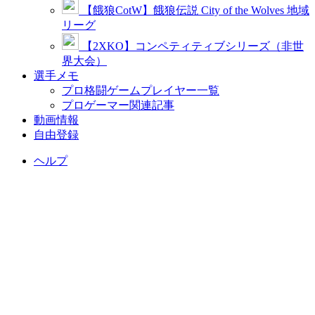
【餓狼CotW】餓狼伝説 City of the Wolves 地域
リーグ
【2XKO】コンペティティブシリーズ（非世
界大会）
選手メモ
プロ格闘ゲームプレイヤー一覧
プロゲーマー関連記事
動画情報
自由登録
ヘルプ