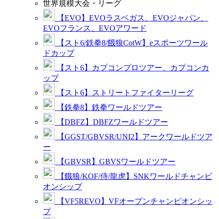
世界規模大会・リーグ
【EVO】EVOラスベガス、EVOジャパン、
EVOフランス、EVOアワード
【スト6/鉄拳8/餓狼CotW】eスポーツワール
ドカップ
【スト6】カプコンプロツアー、カプコンカ
ップ
【スト6】ストリートファイターリーグ
【鉄拳8】鉄拳ワールドツアー
【DBFZ】DBFZワールドツアー
【GGST/GBVSR/UNI2】アークワールドツア
ー
【GBVSR】GBVSワールドツアー
【餓狼/KOF/侍/龍虎】SNKワールドチャンピ
オンシップ
【VF5REVO】VFオープンチャンピオンシッ
プ