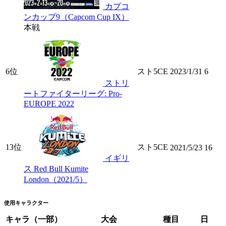
カプコ
ンカップ9（Capcom Cup IX）
本戦
6位
スト5CE
2023/1/31
6
ストリ
ートファイターリーグ: Pro-
EUROPE 2022
13位
スト5CE
2021/5/23
16
イギリ
ス Red Bull Kumite
London（2021/5）
使用キャラクター
キャラ（一部）
大会
種目
日