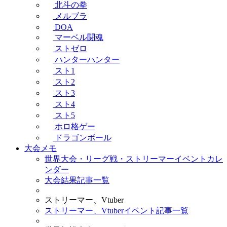
北斗の拳
メルブラ
DOA
マーベル闘魂
ストゼロ
ハンターハンター
スト1
スト2
スト3
スト4
スト5
ホロ格ゲー
ドラゴンボール
大会メモ
世界大会・リーグ戦・ストリーマーイベントカレ
ンダー
大会結果記事一覧
ストリーマー、Vtuber
ストリーマー、Vtuberイベント記事一覧