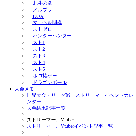
北斗の拳
メルブラ
DOA
マーベル闘魂
ストゼロ
ハンターハンター
スト1
スト2
スト3
スト4
スト5
ホロ格ゲー
ドラゴンボール
大会メモ
世界大会・リーグ戦・ストリーマーイベントカレ
ンダー
大会結果記事一覧
ストリーマー、Vtuber
ストリーマー、Vtuberイベント記事一覧