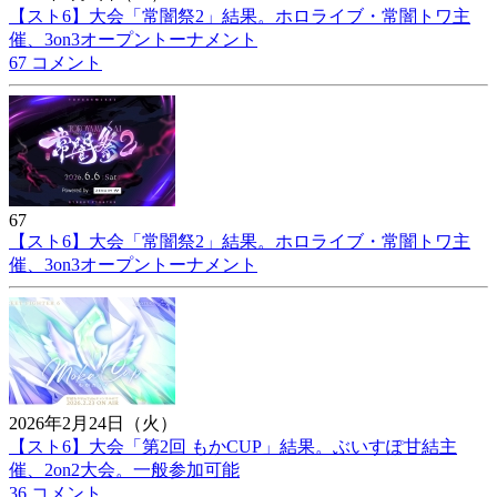
【スト6】大会「常闇祭2」結果。ホロライブ・常闇トワ主
催、3on3オープントーナメント
67 コメント
67
【スト6】大会「常闇祭2」結果。ホロライブ・常闇トワ主
催、3on3オープントーナメント
2026年2月24日（火）
【スト6】大会「第2回 もかCUP」結果。ぶいすぽ甘結主
催、2on2大会。一般参加可能
36 コメント