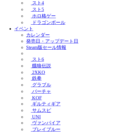
スト4
スト5
ホロ格ゲー
ドラゴンボール
イベント
カレンダー
発売日・アップデート日
Steam版セール情報
スト6
餓狼伝説
2XKO
鉄拳
グラブル
バーチャ
KOF
ギルティギア
サムスピ
UNI
ヴァンパイア
ブレイブルー