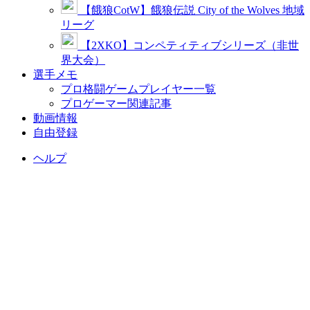
【餓狼CotW】餓狼伝説 City of the Wolves 地域
リーグ
【2XKO】コンペティティブシリーズ（非世
界大会）
選手メモ
プロ格闘ゲームプレイヤー一覧
プロゲーマー関連記事
動画情報
自由登録
ヘルプ