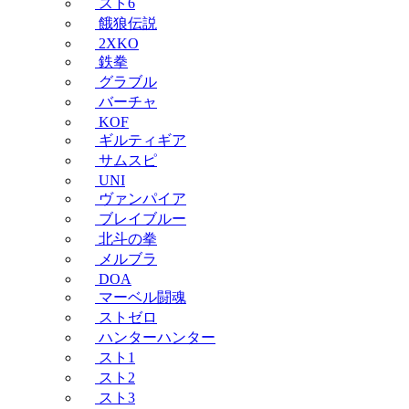
スト6
餓狼伝説
2XKO
鉄拳
グラブル
バーチャ
KOF
ギルティギア
サムスピ
UNI
ヴァンパイア
ブレイブルー
北斗の拳
メルブラ
DOA
マーベル闘魂
ストゼロ
ハンターハンター
スト1
スト2
スト3