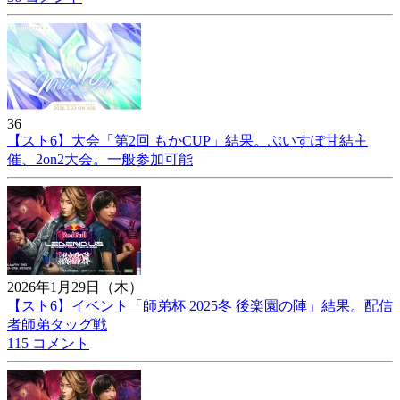
36
【スト6】大会「第2回 もかCUP」結果。ぶいすぽ甘結主
催、2on2大会。一般参加可能
2026年1月29日（木）
【スト6】イベント「師弟杯 2025冬 後楽園の陣」結果。配信
者師弟タッグ戦
115 コメント