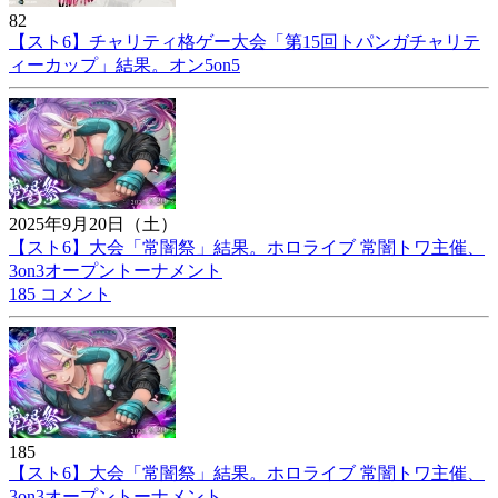
82
【スト6】チャリティ格ゲー大会「第15回トパンガチャリテ
ィーカップ」結果。オン5on5
2025年9月20日（土）
【スト6】大会「常闇祭」結果。ホロライブ 常闇トワ主催、
3on3オープントーナメント
185 コメント
185
【スト6】大会「常闇祭」結果。ホロライブ 常闇トワ主催、
3on3オープントーナメント