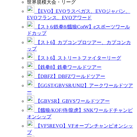
世界規模大会・リーグ
【EVO】EVOラスベガス、EVOジャパン、
EVOフランス、EVOアワード
【スト6/鉄拳8/餓狼CotW】eスポーツワール
ドカップ
【スト6】カプコンプロツアー、カプコンカ
ップ
【スト6】ストリートファイターリーグ
【鉄拳8】鉄拳ワールドツアー
【DBFZ】DBFZワールドツアー
【GGST/GBVSR/UNI2】アークワールドツア
ー
【GBVSR】GBVSワールドツアー
【餓狼/KOF/侍/龍虎】SNKワールドチャンピ
オンシップ
【VF5REVO】VFオープンチャンピオンシッ
プ