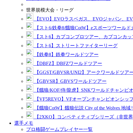
世界規模大会・リーグ
【EVO】EVOラスベガス、EVOジャパン、E
【スト6/鉄拳8/餓狼CotW】eスポーツワール
【スト6】カプコンプロツアー、カプコンカッ
【スト6】ストリートファイターリーグ
【鉄拳8】鉄拳ワールドツアー
【DBFZ】DBFZワールドツアー
【GGST/GBVSR/UNI2】アークワールドツア
【GBVSR】GBVSワールドツアー
【餓狼/KOF/侍/龍虎】SNKワールドチャンピ
【VF5REVO】VFオープンチャンピオンシッ
【餓狼CotW】餓狼伝説 City of the Wolves 地
【2XKO】コンペティティブシリーズ（非世
選手メモ
プロ格闘ゲームプレイヤー一覧