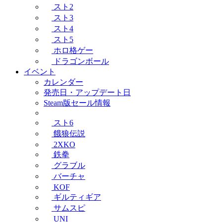
スト2
スト3
スト4
スト5
ホロ格ゲー
ドラゴンボール
イベント
カレンダー
発売日・アップデート日
Steam版セール情報
スト6
餓狼伝説
2XKO
鉄拳
グラブル
バーチャ
KOF
ギルティギア
サムスピ
UNI