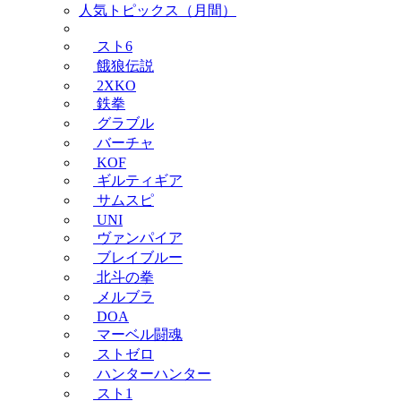
人気トピックス（月間）
スト6
餓狼伝説
2XKO
鉄拳
グラブル
バーチャ
KOF
ギルティギア
サムスピ
UNI
ヴァンパイア
ブレイブルー
北斗の拳
メルブラ
DOA
マーベル闘魂
ストゼロ
ハンターハンター
スト1