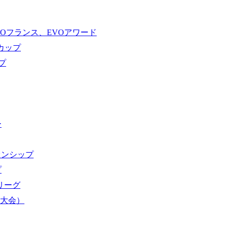
VOフランス、EVOアワード
ドカップ
プ
ー
オンシップ
プ
域リーグ
界大会）