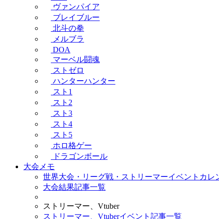
ヴァンパイア
ブレイブルー
北斗の拳
メルブラ
DOA
マーベル闘魂
ストゼロ
ハンターハンター
スト1
スト2
スト3
スト4
スト5
ホロ格ゲー
ドラゴンボール
大会メモ
世界大会・リーグ戦・ストリーマーイベントカレ
大会結果記事一覧
ストリーマー、Vtuber
ストリーマー、Vtuberイベント記事一覧