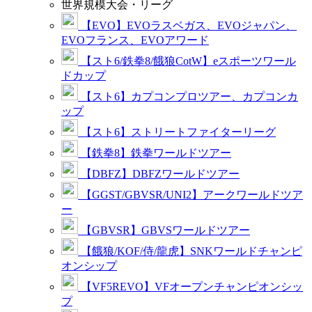
世界規模大会・リーグ
【EVO】EVOラスベガス、EVOジャパン、
EVOフランス、EVOアワード
【スト6/鉄拳8/餓狼CotW】eスポーツワール
ドカップ
【スト6】カプコンプロツアー、カプコンカ
ップ
【スト6】ストリートファイターリーグ
【鉄拳8】鉄拳ワールドツアー
【DBFZ】DBFZワールドツアー
【GGST/GBVSR/UNI2】アークワールドツア
ー
【GBVSR】GBVSワールドツアー
【餓狼/KOF/侍/龍虎】SNKワールドチャンピ
オンシップ
【VF5REVO】VFオープンチャンピオンシッ
プ