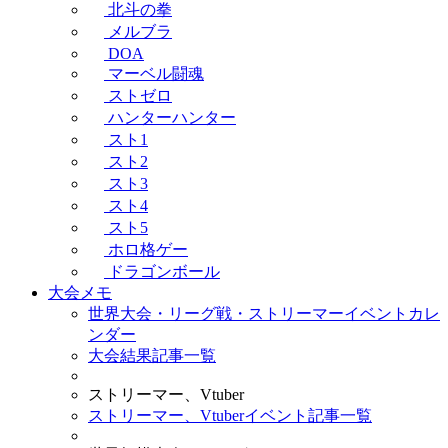
北斗の拳
メルブラ
DOA
マーベル闘魂
ストゼロ
ハンターハンター
スト1
スト2
スト3
スト4
スト5
ホロ格ゲー
ドラゴンボール
大会メモ
世界大会・リーグ戦・ストリーマーイベントカレ
ンダー
大会結果記事一覧
ストリーマー、Vtuber
ストリーマー、Vtuberイベント記事一覧