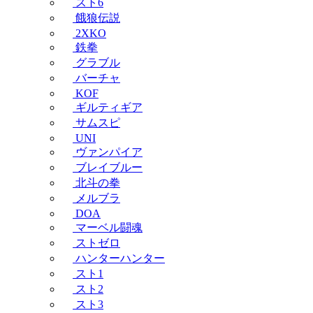
スト6
餓狼伝説
2XKO
鉄拳
グラブル
バーチャ
KOF
ギルティギア
サムスピ
UNI
ヴァンパイア
ブレイブルー
北斗の拳
メルブラ
DOA
マーベル闘魂
ストゼロ
ハンターハンター
スト1
スト2
スト3