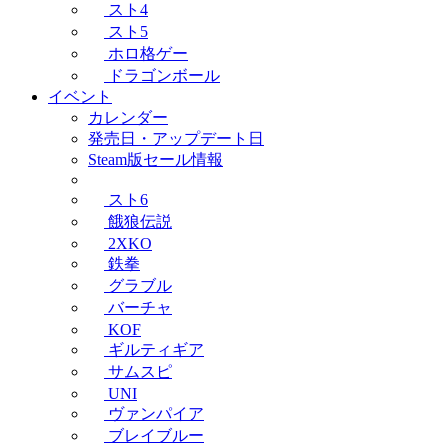
スト4
スト5
ホロ格ゲー
ドラゴンボール
イベント
カレンダー
発売日・アップデート日
Steam版セール情報
スト6
餓狼伝説
2XKO
鉄拳
グラブル
バーチャ
KOF
ギルティギア
サムスピ
UNI
ヴァンパイア
ブレイブルー