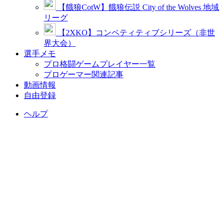
【餓狼CotW】餓狼伝説 City of the Wolves 地域
リーグ
【2XKO】コンペティティブシリーズ（非世
界大会）
選手メモ
プロ格闘ゲームプレイヤー一覧
プロゲーマー関連記事
動画情報
自由登録
ヘルプ