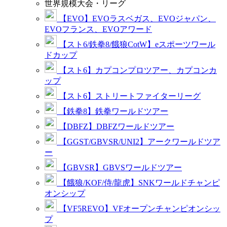
世界規模大会・リーグ
【EVO】EVOラスベガス、EVOジャパン、
EVOフランス、EVOアワード
【スト6/鉄拳8/餓狼CotW】eスポーツワール
ドカップ
【スト6】カプコンプロツアー、カプコンカ
ップ
【スト6】ストリートファイターリーグ
【鉄拳8】鉄拳ワールドツアー
【DBFZ】DBFZワールドツアー
【GGST/GBVSR/UNI2】アークワールドツア
ー
【GBVSR】GBVSワールドツアー
【餓狼/KOF/侍/龍虎】SNKワールドチャンピ
オンシップ
【VF5REVO】VFオープンチャンピオンシッ
プ