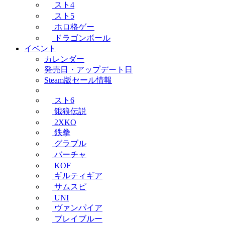
スト4
スト5
ホロ格ゲー
ドラゴンボール
イベント
カレンダー
発売日・アップデート日
Steam版セール情報
スト6
餓狼伝説
2XKO
鉄拳
グラブル
バーチャ
KOF
ギルティギア
サムスピ
UNI
ヴァンパイア
ブレイブルー