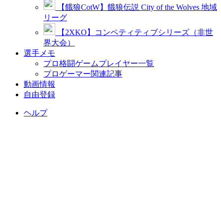
【餓狼CotW】餓狼伝説 City of the Wolves 地域
リーグ
【2XKO】コンペティティブシリーズ（非世
界大会）
選手メモ
プロ格闘ゲームプレイヤー一覧
プロゲーマー関連記事
動画情報
自由登録
ヘルプ