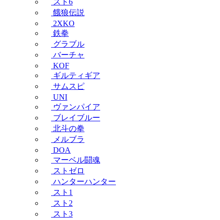
スト6
餓狼伝説
2XKO
鉄拳
グラブル
バーチャ
KOF
ギルティギア
サムスピ
UNI
ヴァンパイア
ブレイブルー
北斗の拳
メルブラ
DOA
マーベル闘魂
ストゼロ
ハンターハンター
スト1
スト2
スト3