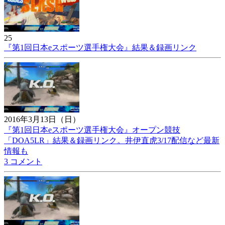
25
『第1回日本eスポーツ選手権大会』結果＆録画リンク
2016年3月13日（日）
『第1回日本eスポーツ選手権大会』オープン競技
「DOA5LR」結果＆録画リンク。井伊直虎3/17配信など最新
情報も
3 コメント