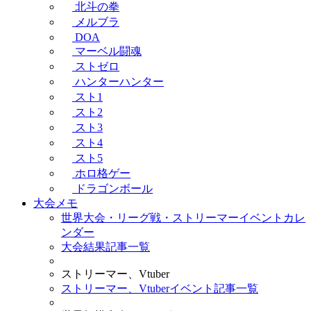
北斗の拳
メルブラ
DOA
マーベル闘魂
ストゼロ
ハンターハンター
スト1
スト2
スト3
スト4
スト5
ホロ格ゲー
ドラゴンボール
大会メモ
世界大会・リーグ戦・ストリーマーイベントカレ
ンダー
大会結果記事一覧
ストリーマー、Vtuber
ストリーマー、Vtuberイベント記事一覧