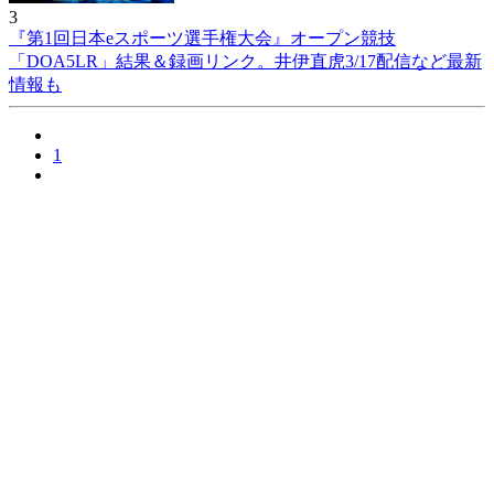
3
『第1回日本eスポーツ選手権大会』オープン競技
「DOA5LR」結果＆録画リンク。井伊直虎3/17配信など最新
情報も
1