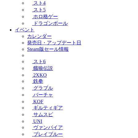
スト4
スト5
ホロ格ゲー
ドラゴンボール
イベント
カレンダー
発売日・アップデート日
Steam版セール情報
スト6
餓狼伝説
2XKO
鉄拳
グラブル
バーチャ
KOF
ギルティギア
サムスピ
UNI
ヴァンパイア
ブレイブルー