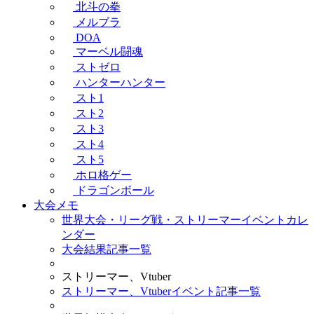
北斗の拳
メルブラ
DOA
マーベル闘魂
ストゼロ
ハンターハンター
スト1
スト2
スト3
スト4
スト5
ホロ格ゲー
ドラゴンボール
大会メモ
世界大会・リーグ戦・ストリーマーイベントカレ
ンダー
大会結果記事一覧
ストリーマー、Vtuber
ストリーマー、Vtuberイベント記事一覧