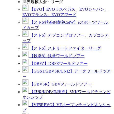
世界規模大会・リーグ
【EVO】EVOラスベガス、EVOジャパン、
EVOフランス、EVOアワード
【スト6/鉄拳8/餓狼CotW】eスポーツワール
ドカップ
【スト6】カプコンプロツアー、カプコンカ
ップ
【スト6】ストリートファイターリーグ
【鉄拳8】鉄拳ワールドツアー
【DBFZ】DBFZワールドツアー
【GGST/GBVSR/UNI2】アークワールドツア
ー
【GBVSR】GBVSワールドツアー
【餓狼/KOF/侍/龍虎】SNKワールドチャンピ
オンシップ
【VF5REVO】VFオープンチャンピオンシッ
プ