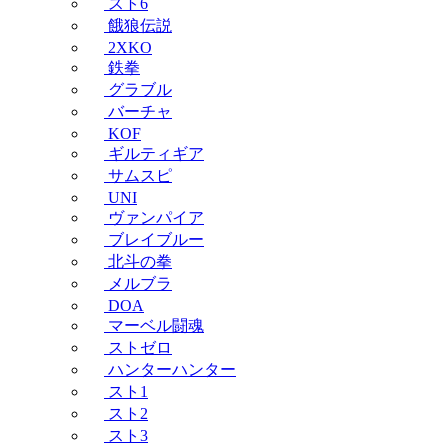
スト6
餓狼伝説
2XKO
鉄拳
グラブル
バーチャ
KOF
ギルティギア
サムスピ
UNI
ヴァンパイア
ブレイブルー
北斗の拳
メルブラ
DOA
マーベル闘魂
ストゼロ
ハンターハンター
スト1
スト2
スト3