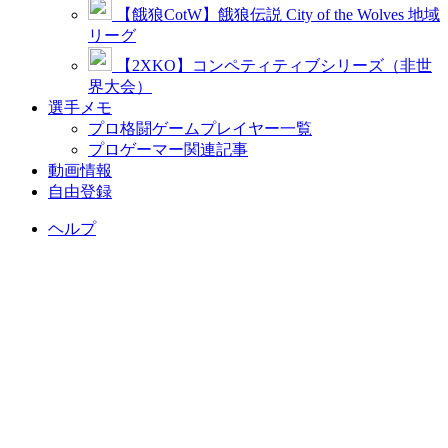
【餓狼CotW】餓狼伝説 City of the Wolves 地域
リーグ
【2XKO】コンペティティブシリーズ（非世
界大会）
選手メモ
プロ格闘ゲームプレイヤー一覧
プロゲーマー関連記事
動画情報
自由登録
ヘルプ