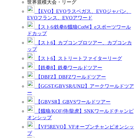
世界規模大会・リーグ
【EVO】EVOラスベガス、EVOジャパン、
EVOフランス、EVOアワード
【スト6/鉄拳8/餓狼CotW】eスポーツワール
ドカップ
【スト6】カプコンプロツアー、カプコンカ
ップ
【スト6】ストリートファイターリーグ
【鉄拳8】鉄拳ワールドツアー
【DBFZ】DBFZワールドツアー
【GGST/GBVSR/UNI2】アークワールドツア
ー
【GBVSR】GBVSワールドツアー
【餓狼/KOF/侍/龍虎】SNKワールドチャンピ
オンシップ
【VF5REVO】VFオープンチャンピオンシッ
プ