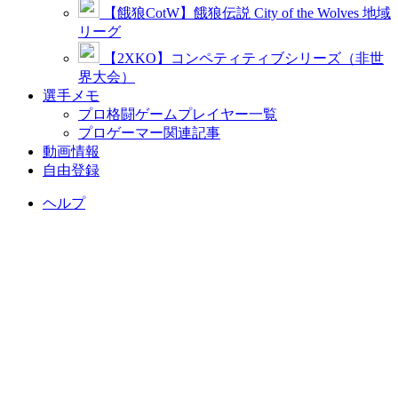
【餓狼CotW】餓狼伝説 City of the Wolves 地域
リーグ
【2XKO】コンペティティブシリーズ（非世
界大会）
選手メモ
プロ格闘ゲームプレイヤー一覧
プロゲーマー関連記事
動画情報
自由登録
ヘルプ