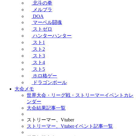
北斗の拳
メルブラ
DOA
マーベル闘魂
ストゼロ
ハンターハンター
スト1
スト2
スト3
スト4
スト5
ホロ格ゲー
ドラゴンボール
大会メモ
世界大会・リーグ戦・ストリーマーイベントカレ
ンダー
大会結果記事一覧
ストリーマー、Vtuber
ストリーマー、Vtuberイベント記事一覧