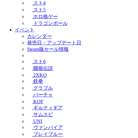
スト4
スト5
ホロ格ゲー
ドラゴンボール
イベント
カレンダー
発売日・アップデート日
Steam版セール情報
スト6
餓狼伝説
2XKO
鉄拳
グラブル
バーチャ
KOF
ギルティギア
サムスピ
UNI
ヴァンパイア
ブレイブルー