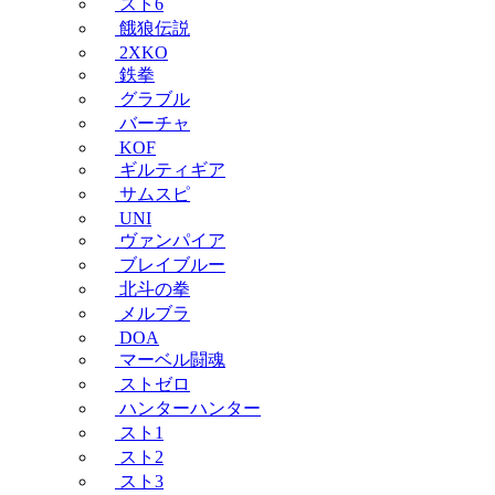
スト6
餓狼伝説
2XKO
鉄拳
グラブル
バーチャ
KOF
ギルティギア
サムスピ
UNI
ヴァンパイア
ブレイブルー
北斗の拳
メルブラ
DOA
マーベル闘魂
ストゼロ
ハンターハンター
スト1
スト2
スト3