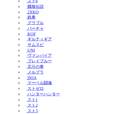
スト6
餓狼伝説
2XKO
鉄拳
グラブル
バーチャ
KOF
ギルティギア
サムスピ
UNI
ヴァンパイア
ブレイブルー
北斗の拳
メルブラ
DOA
マーベル闘魂
ストゼロ
ハンターハンター
スト1
スト2
スト3