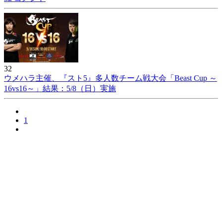
32
ウメハラ主催、『スト5』多人数チーム戦大会「Beast Cup ～
16vs16～」結果：5/8（日）実施
1