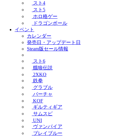
スト4
スト5
ホロ格ゲー
ドラゴンボール
イベント
カレンダー
発売日・アップデート日
Steam版セール情報
スト6
餓狼伝説
2XKO
鉄拳
グラブル
バーチャ
KOF
ギルティギア
サムスピ
UNI
ヴァンパイア
ブレイブルー