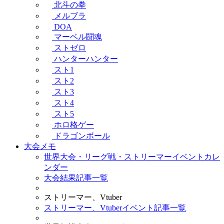
北斗の拳
メルブラ
DOA
マーベル闘魂
ストゼロ
ハンターハンター
スト1
スト2
スト3
スト4
スト5
ホロ格ゲー
ドラゴンボール
大会メモ
世界大会・リーグ戦・ストリーマーイベントカレ
ンダー
大会結果記事一覧
ストリーマー、Vtuber
ストリーマー、Vtuberイベント記事一覧