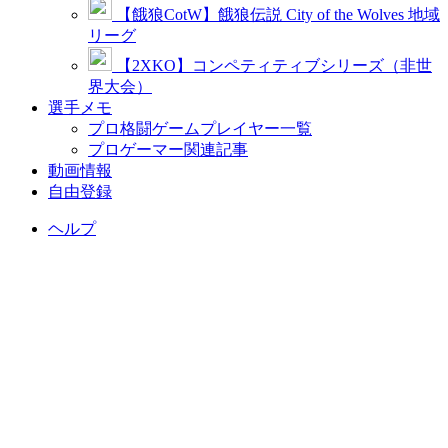
【餓狼CotW】餓狼伝説 City of the Wolves 地域
リーグ
【2XKO】コンペティティブシリーズ（非世
界大会）
選手メモ
プロ格闘ゲームプレイヤー一覧
プロゲーマー関連記事
動画情報
自由登録
ヘルプ