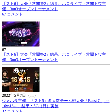
【スト6】大会「常闇祭2」結果。ホロライブ・常闇トワ主
催、3on3オープントーナメント
67 コメント
67
【スト6】大会「常闇祭2」結果。ホロライブ・常闇トワ主
催、3on3オープントーナメント
2022年5月7日（土）
ウメハラ主催、『スト5』多人数チーム戦大会「Beast Cup ～
16vs16～」結果：5/8（日）実施
32 コメント