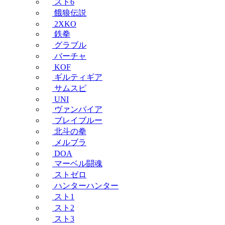
スト6
餓狼伝説
2XKO
鉄拳
グラブル
バーチャ
KOF
ギルティギア
サムスピ
UNI
ヴァンパイア
ブレイブルー
北斗の拳
メルブラ
DOA
マーベル闘魂
ストゼロ
ハンターハンター
スト1
スト2
スト3