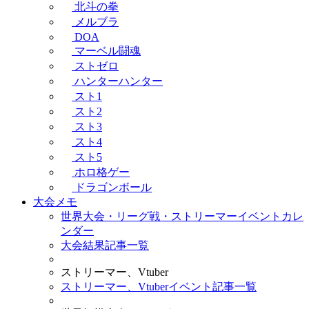
北斗の拳
メルブラ
DOA
マーベル闘魂
ストゼロ
ハンターハンター
スト1
スト2
スト3
スト4
スト5
ホロ格ゲー
ドラゴンボール
大会メモ
世界大会・リーグ戦・ストリーマーイベントカレ
ンダー
大会結果記事一覧
ストリーマー、Vtuber
ストリーマー、Vtuberイベント記事一覧