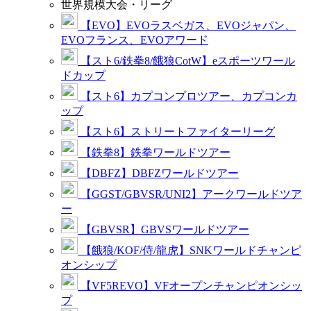
世界規模大会・リーグ
【EVO】EVOラスベガス、EVOジャパン、
EVOフランス、EVOアワード
【スト6/鉄拳8/餓狼CotW】eスポーツワール
ドカップ
【スト6】カプコンプロツアー、カプコンカ
ップ
【スト6】ストリートファイターリーグ
【鉄拳8】鉄拳ワールドツアー
【DBFZ】DBFZワールドツアー
【GGST/GBVSR/UNI2】アークワールドツア
ー
【GBVSR】GBVSワールドツアー
【餓狼/KOF/侍/龍虎】SNKワールドチャンピ
オンシップ
【VF5REVO】VFオープンチャンピオンシッ
プ