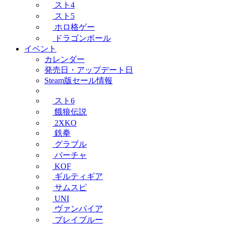
スト4
スト5
ホロ格ゲー
ドラゴンボール
イベント
カレンダー
発売日・アップデート日
Steam版セール情報
スト6
餓狼伝説
2XKO
鉄拳
グラブル
バーチャ
KOF
ギルティギア
サムスピ
UNI
ヴァンパイア
ブレイブルー