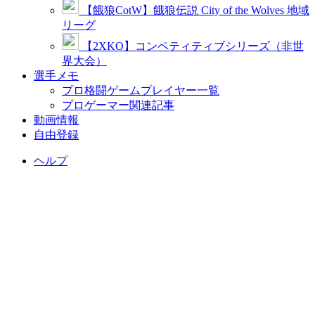
【餓狼CotW】餓狼伝説 City of the Wolves 地域
リーグ
【2XKO】コンペティティブシリーズ（非世
界大会）
選手メモ
プロ格闘ゲームプレイヤー一覧
プロゲーマー関連記事
動画情報
自由登録
ヘルプ