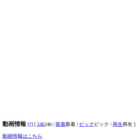
動画情報
[?]
[
24h
24h
/
新着
新着
/
ピック
ピック
/
再生
再生
]
動画情報はこちら