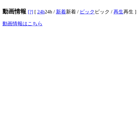
動画情報
[?]
[
24h
24h
/
新着
新着
/
ピック
ピック
/
再生
再生
]
動画情報はこちら