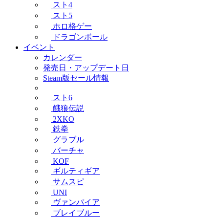
スト4
スト5
ホロ格ゲー
ドラゴンボール
イベント
カレンダー
発売日・アップデート日
Steam版セール情報
スト6
餓狼伝説
2XKO
鉄拳
グラブル
バーチャ
KOF
ギルティギア
サムスピ
UNI
ヴァンパイア
ブレイブルー