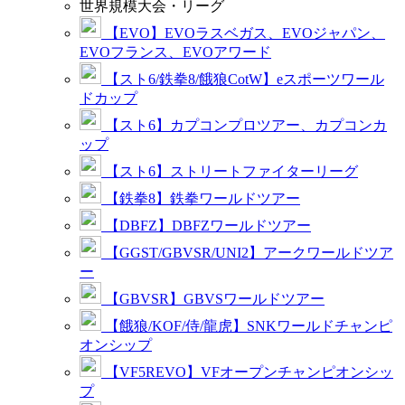
世界規模大会・リーグ
【EVO】EVOラスベガス、EVOジャパン、
EVOフランス、EVOアワード
【スト6/鉄拳8/餓狼CotW】eスポーツワール
ドカップ
【スト6】カプコンプロツアー、カプコンカ
ップ
【スト6】ストリートファイターリーグ
【鉄拳8】鉄拳ワールドツアー
【DBFZ】DBFZワールドツアー
【GGST/GBVSR/UNI2】アークワールドツア
ー
【GBVSR】GBVSワールドツアー
【餓狼/KOF/侍/龍虎】SNKワールドチャンピ
オンシップ
【VF5REVO】VFオープンチャンピオンシッ
プ