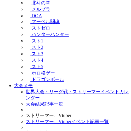
北斗の拳
メルブラ
DOA
マーベル闘魂
ストゼロ
ハンターハンター
スト1
スト2
スト3
スト4
スト5
ホロ格ゲー
ドラゴンボール
大会メモ
世界大会・リーグ戦・ストリーマーイベントカレ
ンダー
大会結果記事一覧
ストリーマー、Vtuber
ストリーマー、Vtuberイベント記事一覧