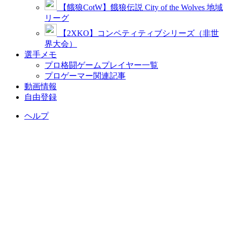
【餓狼CotW】餓狼伝説 City of the Wolves 地域
リーグ
【2XKO】コンペティティブシリーズ（非世
界大会）
選手メモ
プロ格闘ゲームプレイヤー一覧
プロゲーマー関連記事
動画情報
自由登録
ヘルプ