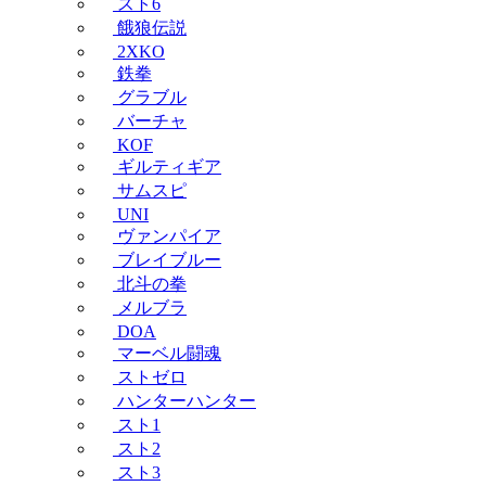
スト6
餓狼伝説
2XKO
鉄拳
グラブル
バーチャ
KOF
ギルティギア
サムスピ
UNI
ヴァンパイア
ブレイブルー
北斗の拳
メルブラ
DOA
マーベル闘魂
ストゼロ
ハンターハンター
スト1
スト2
スト3