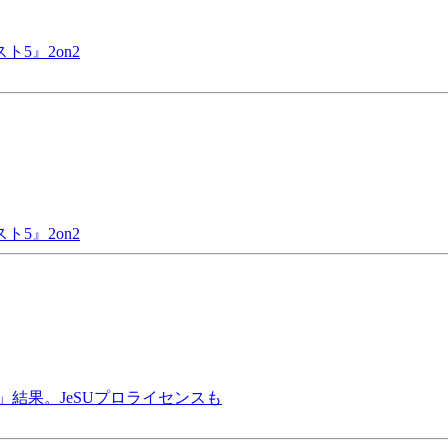
5』2on2
5』2on2
1）」結果。JeSUプロライセンスも