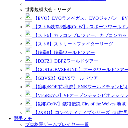
世界規模大会・リーグ
【EVO】EVOラスベガス、EVOジャパン、E
【スト6/鉄拳8/餓狼CotW】eスポーツワール
【スト6】カプコンプロツアー、カプコンカッ
【スト6】ストリートファイターリーグ
【鉄拳8】鉄拳ワールドツアー
【DBFZ】DBFZワールドツアー
【GGST/GBVSR/UNI2】アークワールドツア
【GBVSR】GBVSワールドツアー
【餓狼/KOF/侍/龍虎】SNKワールドチャンピ
【VF5REVO】VFオープンチャンピオンシッ
【餓狼CotW】餓狼伝説 City of the Wolves 地
【2XKO】コンペティティブシリーズ（非世
選手メモ
プロ格闘ゲームプレイヤー一覧