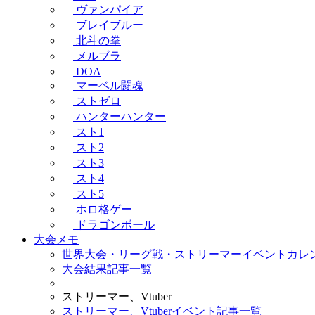
ヴァンパイア
ブレイブルー
北斗の拳
メルブラ
DOA
マーベル闘魂
ストゼロ
ハンターハンター
スト1
スト2
スト3
スト4
スト5
ホロ格ゲー
ドラゴンボール
大会メモ
世界大会・リーグ戦・ストリーマーイベントカレ
大会結果記事一覧
ストリーマー、Vtuber
ストリーマー、Vtuberイベント記事一覧