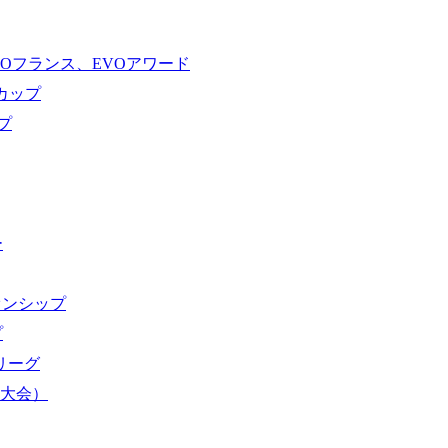
VOフランス、EVOアワード
ドカップ
プ
ー
オンシップ
プ
域リーグ
界大会）