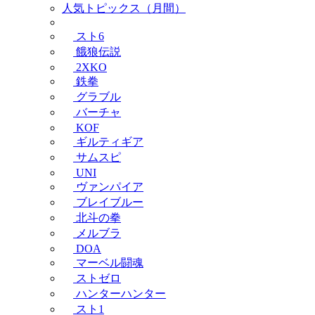
人気トピックス（月間）
スト6
餓狼伝説
2XKO
鉄拳
グラブル
バーチャ
KOF
ギルティギア
サムスピ
UNI
ヴァンパイア
ブレイブルー
北斗の拳
メルブラ
DOA
マーベル闘魂
ストゼロ
ハンターハンター
スト1