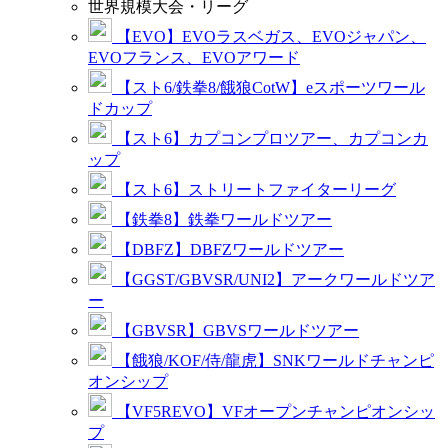
世界規模大会・リーグ
【EVO】EVOラスベガス、EVOジャパン、
EVOフランス、EVOアワード
【スト6/鉄拳8/餓狼CotW】eスポーツワール
ドカップ
【スト6】カプコンプロツアー、カプコンカ
ップ
【スト6】ストリートファイターリーグ
【鉄拳8】鉄拳ワールドツアー
【DBFZ】DBFZワールドツアー
【GGST/GBVSR/UNI2】アークワールドツア
ー
【GBVSR】GBVSワールドツアー
【餓狼/KOF/侍/龍虎】SNKワールドチャンピ
オンシップ
【VF5REVO】VFオープンチャンピオンシッ
プ