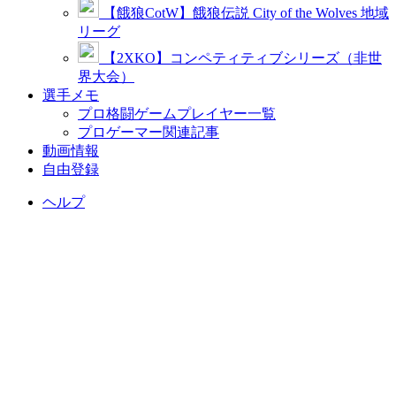
【餓狼CotW】餓狼伝説 City of the Wolves 地域
リーグ
【2XKO】コンペティティブシリーズ（非世
界大会）
選手メモ
プロ格闘ゲームプレイヤー一覧
プロゲーマー関連記事
動画情報
自由登録
ヘルプ