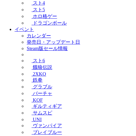
スト4
スト5
ホロ格ゲー
ドラゴンボール
イベント
カレンダー
発売日・アップデート日
Steam版セール情報
スト6
餓狼伝説
2XKO
鉄拳
グラブル
バーチャ
KOF
ギルティギア
サムスピ
UNI
ヴァンパイア
ブレイブルー