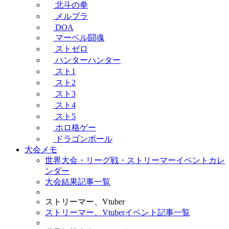
北斗の拳
メルブラ
DOA
マーベル闘魂
ストゼロ
ハンターハンター
スト1
スト2
スト3
スト4
スト5
ホロ格ゲー
ドラゴンボール
大会メモ
世界大会・リーグ戦・ストリーマーイベントカレ
ンダー
大会結果記事一覧
ストリーマー、Vtuber
ストリーマー、Vtuberイベント記事一覧