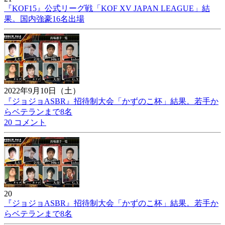
『KOF15』公式リーグ戦「KOF XV JAPAN LEAGUE」結
果。国内強豪16名出場
2022年9月10日（土）
『ジョジョASBR』招待制大会「かずのこ杯」結果。若手か
らベテランまで8名
20 コメント
20
『ジョジョASBR』招待制大会「かずのこ杯」結果。若手か
らベテランまで8名