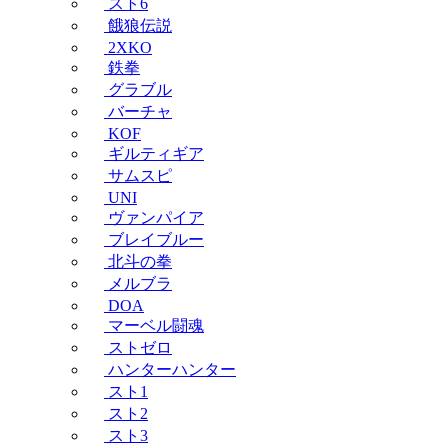
スト6
餓狼伝説
2XKO
鉄拳
グラブル
バーチャ
KOF
ギルティギア
サムスピ
UNI
ヴァンパイア
ブレイブルー
北斗の拳
メルブラ
DOA
マーベル闘魂
ストゼロ
ハンターハンター
スト1
スト2
スト3