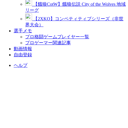
【餓狼CotW】餓狼伝説 City of the Wolves 地域
リーグ
【2XKO】コンペティティブシリーズ（非世
界大会）
選手メモ
プロ格闘ゲームプレイヤー一覧
プロゲーマー関連記事
動画情報
自由登録
ヘルプ