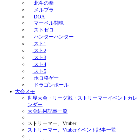
北斗の拳
メルブラ
DOA
マーベル闘魂
ストゼロ
ハンターハンター
スト1
スト2
スト3
スト4
スト5
ホロ格ゲー
ドラゴンボール
大会メモ
世界大会・リーグ戦・ストリーマーイベントカレ
ンダー
大会結果記事一覧
ストリーマー、Vtuber
ストリーマー、Vtuberイベント記事一覧