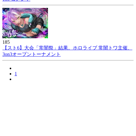
185
【スト6】大会「常闇祭」結果。ホロライブ 常闇トワ主催、
3on3オープントーナメント
1