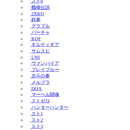
スト6
餓狼伝説
2XKO
鉄拳
グラブル
バーチャ
KOF
ギルティギア
サムスピ
UNI
ヴァンパイア
ブレイブルー
北斗の拳
メルブラ
DOA
マーベル闘魂
ストゼロ
ハンターハンター
スト1
スト2
スト3