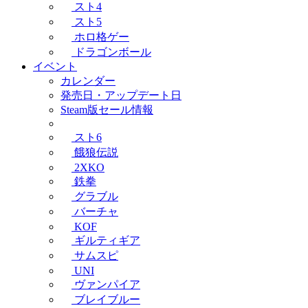
スト4
スト5
ホロ格ゲー
ドラゴンボール
イベント
カレンダー
発売日・アップデート日
Steam版セール情報
スト6
餓狼伝説
2XKO
鉄拳
グラブル
バーチャ
KOF
ギルティギア
サムスピ
UNI
ヴァンパイア
ブレイブルー