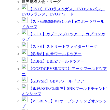
世界規模大会・リーグ
【EVO】EVOラスベガス、EVOジャパン、
EVOフランス、EVOアワード
【スト6/鉄拳8/餓狼CotW】eスポーツワール
ドカップ
【スト6】カプコンプロツアー、カプコンカ
ップ
【スト6】ストリートファイターリーグ
【鉄拳8】鉄拳ワールドツアー
【DBFZ】DBFZワールドツアー
【GGST/GBVSR/UNI2】アークワールドツア
ー
【GBVSR】GBVSワールドツアー
【餓狼/KOF/侍/龍虎】SNKワールドチャンピ
オンシップ
【VF5REVO】VFオープンチャンピオンシッ
プ