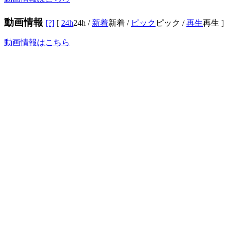
動画情報
[?]
[
24h
24h
/
新着
新着
/
ピック
ピック
/
再生
再生
]
動画情報はこちら