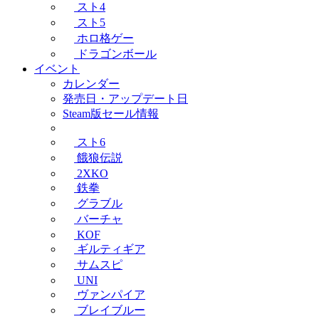
スト4
スト5
ホロ格ゲー
ドラゴンボール
イベント
カレンダー
発売日・アップデート日
Steam版セール情報
スト6
餓狼伝説
2XKO
鉄拳
グラブル
バーチャ
KOF
ギルティギア
サムスピ
UNI
ヴァンパイア
ブレイブルー