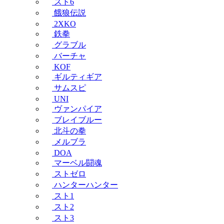
スト6
餓狼伝説
2XKO
鉄拳
グラブル
バーチャ
KOF
ギルティギア
サムスピ
UNI
ヴァンパイア
ブレイブルー
北斗の拳
メルブラ
DOA
マーベル闘魂
ストゼロ
ハンターハンター
スト1
スト2
スト3