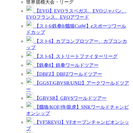
世界規模大会・リーグ
【EVO】EVOラスベガス、EVOジャパン、
EVOフランス、EVOアワード
【スト6/鉄拳8/餓狼CotW】eスポーツワール
ドカップ
【スト6】カプコンプロツアー、カプコンカ
ップ
【スト6】ストリートファイターリーグ
【鉄拳8】鉄拳ワールドツアー
【DBFZ】DBFZワールドツアー
【GGST/GBVSR/UNI2】アークワールドツア
ー
【GBVSR】GBVSワールドツアー
【餓狼/KOF/侍/龍虎】SNKワールドチャンピ
オンシップ
【VF5REVO】VFオープンチャンピオンシッ
プ