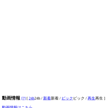
動画情報
[?]
[
24h
24h
/
新着
新着
/
ピック
ピック
/
再生
再生
]
動画情報はこちら