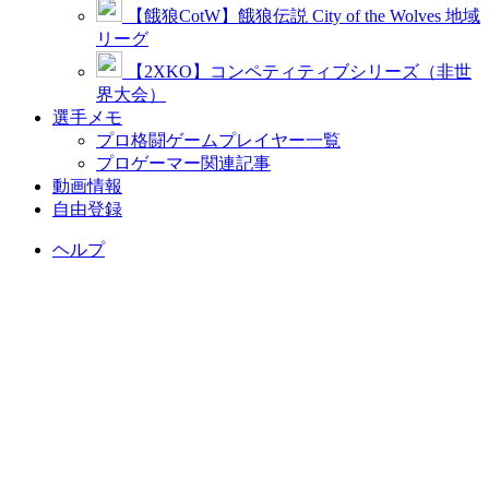
【餓狼CotW】餓狼伝説 City of the Wolves 地域
リーグ
【2XKO】コンペティティブシリーズ（非世
界大会）
選手メモ
プロ格闘ゲームプレイヤー一覧
プロゲーマー関連記事
動画情報
自由登録
ヘルプ