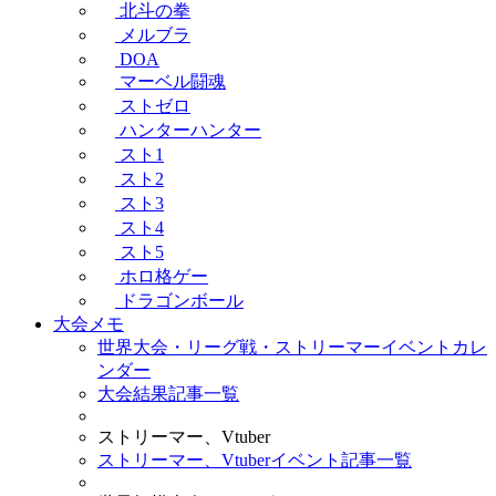
北斗の拳
メルブラ
DOA
マーベル闘魂
ストゼロ
ハンターハンター
スト1
スト2
スト3
スト4
スト5
ホロ格ゲー
ドラゴンボール
大会メモ
世界大会・リーグ戦・ストリーマーイベントカレ
ンダー
大会結果記事一覧
ストリーマー、Vtuber
ストリーマー、Vtuberイベント記事一覧