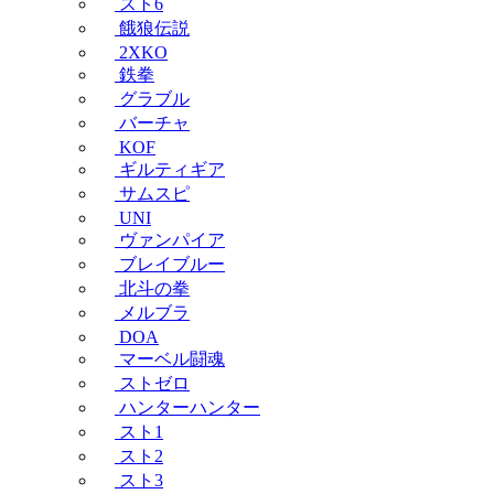
スト6
餓狼伝説
2XKO
鉄拳
グラブル
バーチャ
KOF
ギルティギア
サムスピ
UNI
ヴァンパイア
ブレイブルー
北斗の拳
メルブラ
DOA
マーベル闘魂
ストゼロ
ハンターハンター
スト1
スト2
スト3