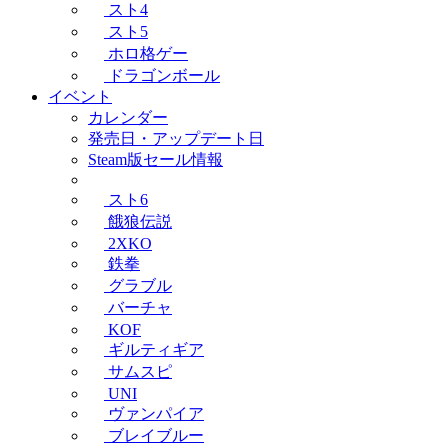
スト4
スト5
ホロ格ゲー
ドラゴンボール
イベント
カレンダー
発売日・アップデート日
Steam版セール情報
スト6
餓狼伝説
2XKO
鉄拳
グラブル
バーチャ
KOF
ギルティギア
サムスピ
UNI
ヴァンパイア
ブレイブルー