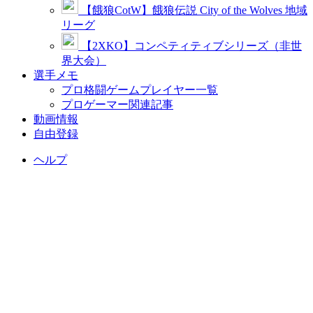
【餓狼CotW】餓狼伝説 City of the Wolves 地域
リーグ
【2XKO】コンペティティブシリーズ（非世
界大会）
選手メモ
プロ格闘ゲームプレイヤー一覧
プロゲーマー関連記事
動画情報
自由登録
ヘルプ