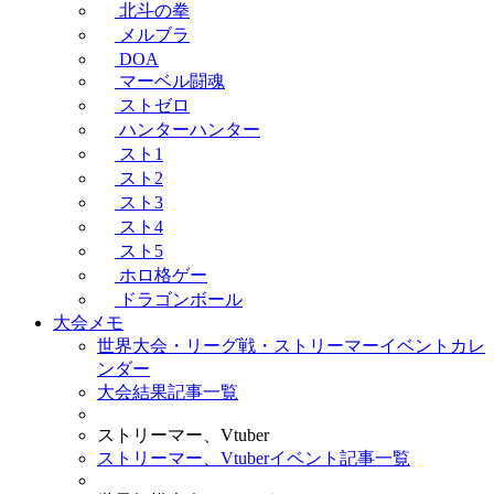
北斗の拳
メルブラ
DOA
マーベル闘魂
ストゼロ
ハンターハンター
スト1
スト2
スト3
スト4
スト5
ホロ格ゲー
ドラゴンボール
大会メモ
世界大会・リーグ戦・ストリーマーイベントカレ
ンダー
大会結果記事一覧
ストリーマー、Vtuber
ストリーマー、Vtuberイベント記事一覧