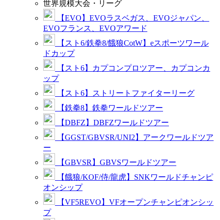
世界規模大会・リーグ
【EVO】EVOラスベガス、EVOジャパン、
EVOフランス、EVOアワード
【スト6/鉄拳8/餓狼CotW】eスポーツワール
ドカップ
【スト6】カプコンプロツアー、カプコンカ
ップ
【スト6】ストリートファイターリーグ
【鉄拳8】鉄拳ワールドツアー
【DBFZ】DBFZワールドツアー
【GGST/GBVSR/UNI2】アークワールドツア
ー
【GBVSR】GBVSワールドツアー
【餓狼/KOF/侍/龍虎】SNKワールドチャンピ
オンシップ
【VF5REVO】VFオープンチャンピオンシッ
プ