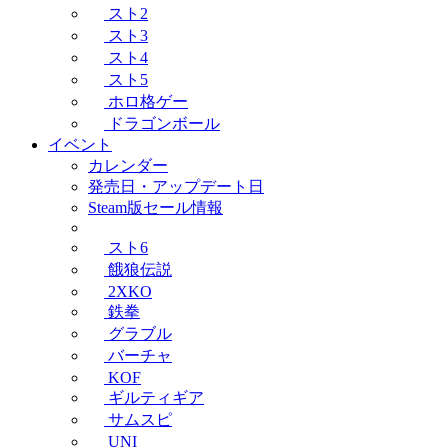
スト2
スト3
スト4
スト5
ホロ格ゲー
ドラゴンボール
イベント
カレンダー
発売日・アップデート日
Steam版セール情報
スト6
餓狼伝説
2XKO
鉄拳
グラブル
バーチャ
KOF
ギルティギア
サムスピ
UNI