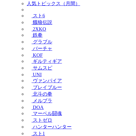
人気トピックス（月間）
スト6
餓狼伝説
2XKO
鉄拳
グラブル
バーチャ
KOF
ギルティギア
サムスピ
UNI
ヴァンパイア
ブレイブルー
北斗の拳
メルブラ
DOA
マーベル闘魂
ストゼロ
ハンターハンター
スト1