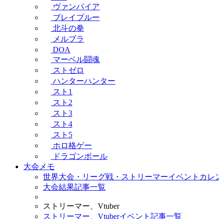
ヴァンパイア
ブレイブルー
北斗の拳
メルブラ
DOA
マーベル闘魂
ストゼロ
ハンターハンター
スト1
スト2
スト3
スト4
スト5
ホロ格ゲー
ドラゴンボール
大会メモ
世界大会・リーグ戦・ストリーマーイベントカレ
大会結果記事一覧
ストリーマー、Vtuber
ストリーマー、Vtuberイベント記事一覧