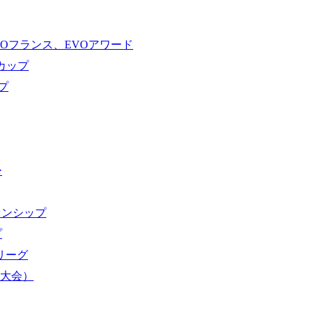
VOフランス、EVOアワード
ドカップ
プ
ー
オンシップ
プ
域リーグ
界大会）