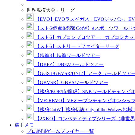
世界規模大会・リーグ
【EVO】EVOラスベガス、EVOジャパン、E
【スト6/鉄拳8/餓狼CotW】eスポーツワール
【スト6】カプコンプロツアー、カプコンカッ
【スト6】ストリートファイターリーグ
【鉄拳8】鉄拳ワールドツアー
【DBFZ】DBFZワールドツアー
【GGST/GBVSR/UNI2】アークワールドツア
【GBVSR】GBVSワールドツアー
【餓狼/KOF/侍/龍虎】SNKワールドチャンピ
【VF5REVO】VFオープンチャンピオンシッ
【餓狼CotW】餓狼伝説 City of the Wolves 地
【2XKO】コンペティティブシリーズ（非世
選手メモ
プロ格闘ゲームプレイヤー一覧