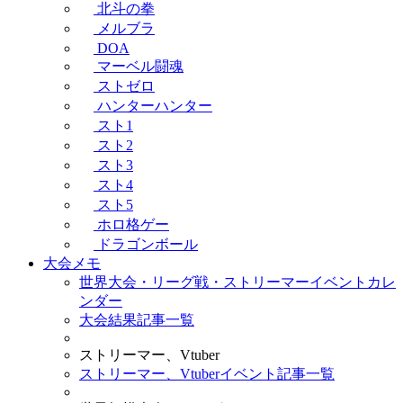
北斗の拳
メルブラ
DOA
マーベル闘魂
ストゼロ
ハンターハンター
スト1
スト2
スト3
スト4
スト5
ホロ格ゲー
ドラゴンボール
大会メモ
世界大会・リーグ戦・ストリーマーイベントカレ
ンダー
大会結果記事一覧
ストリーマー、Vtuber
ストリーマー、Vtuberイベント記事一覧