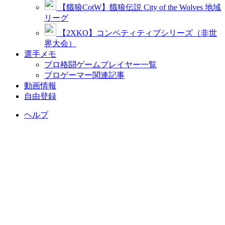
【餓狼CotW】餓狼伝説 City of the Wolves 地域
リーグ
【2XKO】コンペティティブシリーズ（非世
界大会）
選手メモ
プロ格闘ゲームプレイヤー一覧
プロゲーマー関連記事
動画情報
自由登録
ヘルプ