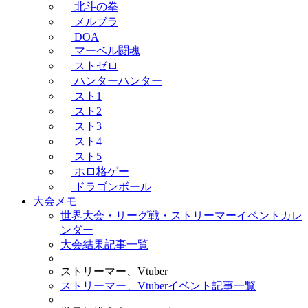
北斗の拳
メルブラ
DOA
マーベル闘魂
ストゼロ
ハンターハンター
スト1
スト2
スト3
スト4
スト5
ホロ格ゲー
ドラゴンボール
大会メモ
世界大会・リーグ戦・ストリーマーイベントカレ
ンダー
大会結果記事一覧
ストリーマー、Vtuber
ストリーマー、Vtuberイベント記事一覧