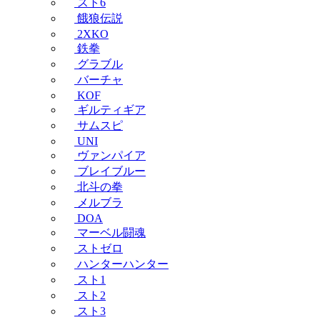
スト6
餓狼伝説
2XKO
鉄拳
グラブル
バーチャ
KOF
ギルティギア
サムスピ
UNI
ヴァンパイア
ブレイブルー
北斗の拳
メルブラ
DOA
マーベル闘魂
ストゼロ
ハンターハンター
スト1
スト2
スト3