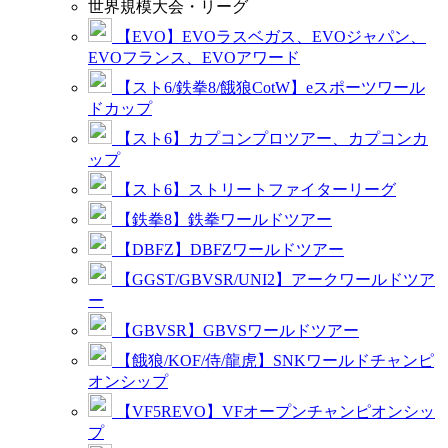
世界規模大会・リーグ
【EVO】EVOラスベガス、EVOジャパン、
EVOフランス、EVOアワード
【スト6/鉄拳8/餓狼CotW】eスポーツワール
ドカップ
【スト6】カプコンプロツアー、カプコンカ
ップ
【スト6】ストリートファイターリーグ
【鉄拳8】鉄拳ワールドツアー
【DBFZ】DBFZワールドツアー
【GGST/GBVSR/UNI2】アークワールドツア
ー
【GBVSR】GBVSワールドツアー
【餓狼/KOF/侍/龍虎】SNKワールドチャンピ
オンシップ
【VF5REVO】VFオープンチャンピオンシッ
プ