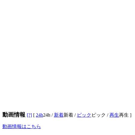
動画情報
[?]
[
24h
24h
/
新着
新着
/
ピック
ピック
/
再生
再生
]
動画情報はこちら