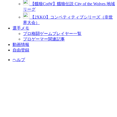
【餓狼CotW】餓狼伝説 City of the Wolves 地域
リーグ
【2XKO】コンペティティブシリーズ（非世
界大会）
選手メモ
プロ格闘ゲームプレイヤー一覧
プロゲーマー関連記事
動画情報
自由登録
ヘルプ