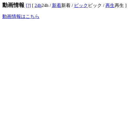
動画情報
[?]
[
24h
24h
/
新着
新着
/
ピック
ピック
/
再生
再生
]
動画情報はこちら