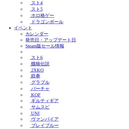
スト4
スト5
ホロ格ゲー
ドラゴンボール
イベント
カレンダー
発売日・アップデート日
Steam版セール情報
スト6
餓狼伝説
2XKO
鉄拳
グラブル
バーチャ
KOF
ギルティギア
サムスピ
UNI
ヴァンパイア
ブレイブルー