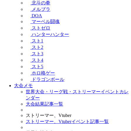
北斗の拳
メルブラ
DOA
マーベル闘魂
ストゼロ
ハンターハンター
スト1
スト2
スト3
スト4
スト5
ホロ格ゲー
ドラゴンボール
大会メモ
世界大会・リーグ戦・ストリーマーイベントカレ
ンダー
大会結果記事一覧
ストリーマー、Vtuber
ストリーマー、Vtuberイベント記事一覧