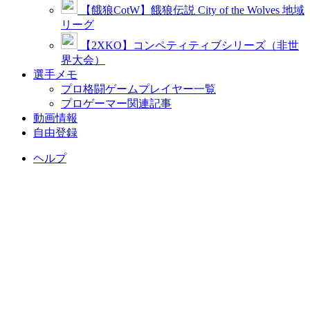
【餓狼CotW】餓狼伝説 City of the Wolves 地域
リーグ
【2XKO】コンペティティブシリーズ（非世
界大会）
選手メモ
プロ格闘ゲームプレイヤー一覧
プロゲーマー関連記事
動画情報
自由登録
ヘルプ