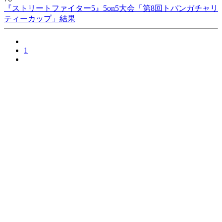
『ストリートファイター5』5on5大会「第8回トパンガチャリ
ティーカップ」結果
1