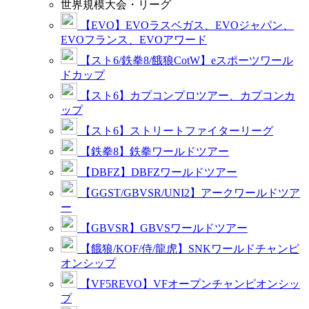
世界規模大会・リーグ
【EVO】EVOラスベガス、EVOジャパン、
EVOフランス、EVOアワード
【スト6/鉄拳8/餓狼CotW】eスポーツワール
ドカップ
【スト6】カプコンプロツアー、カプコンカ
ップ
【スト6】ストリートファイターリーグ
【鉄拳8】鉄拳ワールドツアー
【DBFZ】DBFZワールドツアー
【GGST/GBVSR/UNI2】アークワールドツア
ー
【GBVSR】GBVSワールドツアー
【餓狼/KOF/侍/龍虎】SNKワールドチャンピ
オンシップ
【VF5REVO】VFオープンチャンピオンシッ
プ