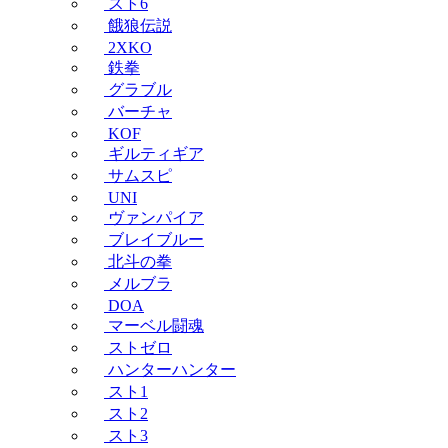
スト6
餓狼伝説
2XKO
鉄拳
グラブル
バーチャ
KOF
ギルティギア
サムスピ
UNI
ヴァンパイア
ブレイブルー
北斗の拳
メルブラ
DOA
マーベル闘魂
ストゼロ
ハンターハンター
スト1
スト2
スト3