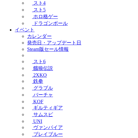
スト4
スト5
ホロ格ゲー
ドラゴンボール
イベント
カレンダー
発売日・アップデート日
Steam版セール情報
スト6
餓狼伝説
2XKO
鉄拳
グラブル
バーチャ
KOF
ギルティギア
サムスピ
UNI
ヴァンパイア
ブレイブルー