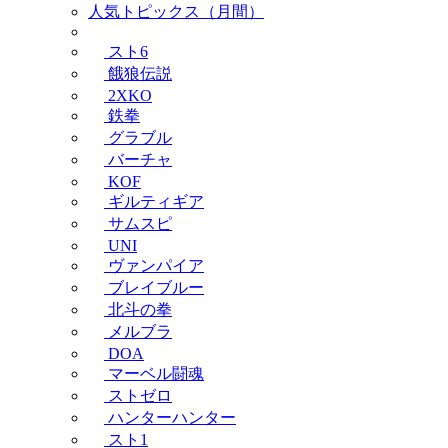
人気トピックス（月間）
スト6
餓狼伝説
2XKO
鉄拳
グラブル
バーチャ
KOF
ギルティギア
サムスピ
UNI
ヴァンパイア
ブレイブルー
北斗の拳
メルブラ
DOA
マーベル闘魂
ストゼロ
ハンターハンター
スト1