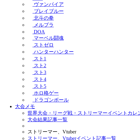
ヴァンパイア
ブレイブルー
北斗の拳
メルブラ
DOA
マーベル闘魂
ストゼロ
ハンターハンター
スト1
スト2
スト3
スト4
スト5
ホロ格ゲー
ドラゴンボール
大会メモ
世界大会・リーグ戦・ストリーマーイベントカレ
大会結果記事一覧
ストリーマー、Vtuber
ストリーマー、Vtuberイベント記事一覧