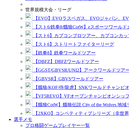
世界規模大会・リーグ
【EVO】EVOラスベガス、EVOジャパン、E
【スト6/鉄拳8/餓狼CotW】eスポーツワール
【スト6】カプコンプロツアー、カプコンカッ
【スト6】ストリートファイターリーグ
【鉄拳8】鉄拳ワールドツアー
【DBFZ】DBFZワールドツアー
【GGST/GBVSR/UNI2】アークワールドツア
【GBVSR】GBVSワールドツアー
【餓狼/KOF/侍/龍虎】SNKワールドチャンピ
【VF5REVO】VFオープンチャンピオンシッ
【餓狼CotW】餓狼伝説 City of the Wolves 地
【2XKO】コンペティティブシリーズ（非世
選手メモ
プロ格闘ゲームプレイヤー一覧