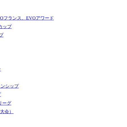
VOフランス、EVOアワード
ドカップ
プ
ー
オンシップ
プ
域リーグ
界大会）