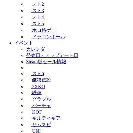
スト2
スト3
スト4
スト5
ホロ格ゲー
ドラゴンボール
イベント
カレンダー
発売日・アップデート日
Steam版セール情報
スト6
餓狼伝説
2XKO
鉄拳
グラブル
バーチャ
KOF
ギルティギア
サムスピ
UNI