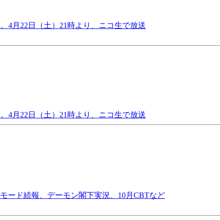
。4月22日（土）21時より、ニコ生で放送
。4月22日（土）21時より、ニコ生で放送
モード続報、デーモン閣下実況、10月CBTなど