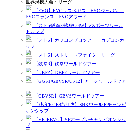
世界規模大会・リーグ
【EVO】EVOラスベガス、EVOジャパン、
EVOフランス、EVOアワード
【スト6/鉄拳8/餓狼CotW】eスポーツワール
ドカップ
【スト6】カプコンプロツアー、カプコンカ
ップ
【スト6】ストリートファイターリーグ
【鉄拳8】鉄拳ワールドツアー
【DBFZ】DBFZワールドツアー
【GGST/GBVSR/UNI2】アークワールドツア
ー
【GBVSR】GBVSワールドツアー
【餓狼/KOF/侍/龍虎】SNKワールドチャンピ
オンシップ
【VF5REVO】VFオープンチャンピオンシッ
プ