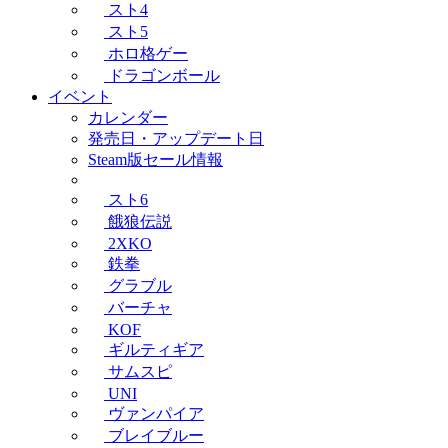
スト4
スト5
ホロ格ゲー
ドラゴンボール
イベント
カレンダー
発売日・アップデート日
Steam版セール情報
スト6
餓狼伝説
2XKO
鉄拳
グラブル
バーチャ
KOF
ギルティギア
サムスピ
UNI
ヴァンパイア
ブレイブルー