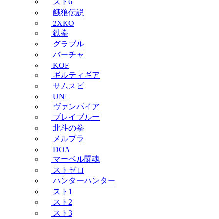
スト6
餓狼伝説
2XKO
鉄拳
グラブル
バーチャ
KOF
ギルティギア
サムスピ
UNI
ヴァンパイア
ブレイブルー
北斗の拳
メルブラ
DOA
マーベル闘魂
ストゼロ
ハンターハンター
スト1
スト2
スト3