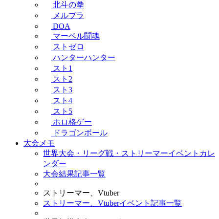
北斗の拳
メルブラ
DOA
マーベル闘魂
ストゼロ
ハンターハンター
スト1
スト2
スト3
スト4
スト5
ホロ格ゲー
ドラゴンボール
大会メモ
世界大会・リーグ戦・ストリーマーイベントカレ
ンダー
大会結果記事一覧
ストリーマー、Vtuber
ストリーマー、Vtuberイベント記事一覧