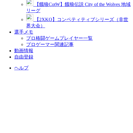
【餓狼CotW】餓狼伝説 City of the Wolves 地域
リーグ
【2XKO】コンペティティブシリーズ（非世
界大会）
選手メモ
プロ格闘ゲームプレイヤー一覧
プロゲーマー関連記事
動画情報
自由登録
ヘルプ