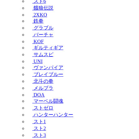
スト6
餓狼伝説
2XKO
鉄拳
グラブル
バーチャ
KOF
ギルティギア
サムスピ
UNI
ヴァンパイア
ブレイブルー
北斗の拳
メルブラ
DOA
マーベル闘魂
ストゼロ
ハンターハンター
スト1
スト2
スト3