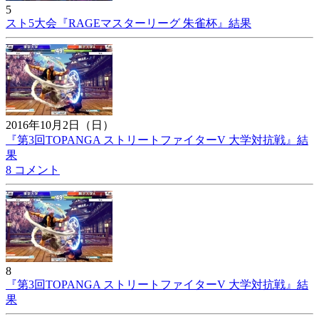
5
スト5大会『RAGEマスターリーグ 朱雀杯』結果
2016年10月2日（日）
『第3回TOPANGA ストリートファイターV 大学対抗戦』結
果
8 コメント
8
『第3回TOPANGA ストリートファイターV 大学対抗戦』結
果