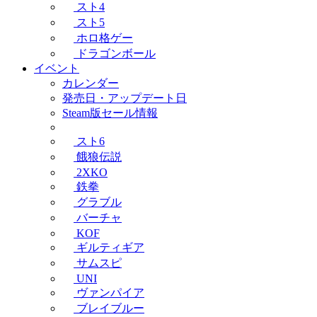
スト4
スト5
ホロ格ゲー
ドラゴンボール
イベント
カレンダー
発売日・アップデート日
Steam版セール情報
スト6
餓狼伝説
2XKO
鉄拳
グラブル
バーチャ
KOF
ギルティギア
サムスピ
UNI
ヴァンパイア
ブレイブルー