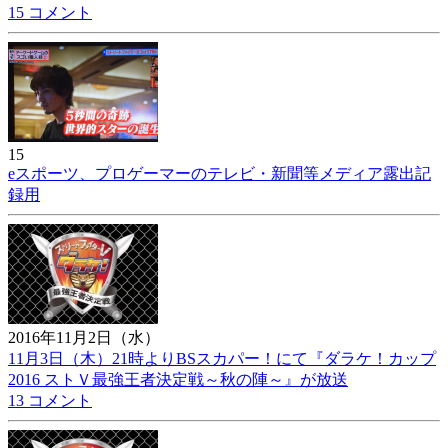
15 コメント
15
eスポーツ、プロゲーマーのテレビ・新聞等メディア露出記
録用
2016年11月2日（水）
11月3日（木）21時よりBSスカパー！にて『ダラケ！カップ
2016 ストＶ最強王者決定戦～秋の陣～』が放送
13 コメント