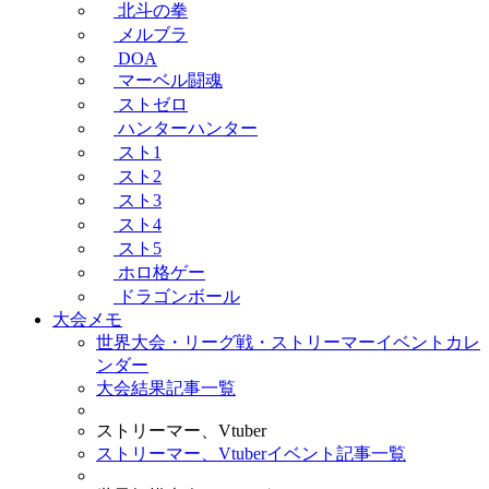
北斗の拳
メルブラ
DOA
マーベル闘魂
ストゼロ
ハンターハンター
スト1
スト2
スト3
スト4
スト5
ホロ格ゲー
ドラゴンボール
大会メモ
世界大会・リーグ戦・ストリーマーイベントカレ
ンダー
大会結果記事一覧
ストリーマー、Vtuber
ストリーマー、Vtuberイベント記事一覧