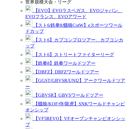
世界規模大会・リーグ
【EVO】EVOラスベガス、EVOジャパン、
EVOフランス、EVOアワード
【スト6/鉄拳8/餓狼CotW】eスポーツワール
ドカップ
【スト6】カプコンプロツアー、カプコンカ
ップ
【スト6】ストリートファイターリーグ
【鉄拳8】鉄拳ワールドツアー
【DBFZ】DBFZワールドツアー
【GGST/GBVSR/UNI2】アークワールドツア
ー
【GBVSR】GBVSワールドツアー
【餓狼/KOF/侍/龍虎】SNKワールドチャンピ
オンシップ
【VF5REVO】VFオープンチャンピオンシッ
プ