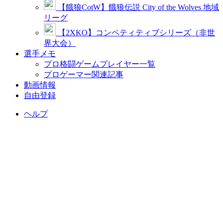
【餓狼CotW】餓狼伝説 City of the Wolves 地域
リーグ
【2XKO】コンペティティブシリーズ（非世
界大会）
選手メモ
プロ格闘ゲームプレイヤー一覧
プロゲーマー関連記事
動画情報
自由登録
ヘルプ