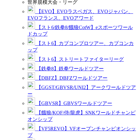
世界規模大会・リーグ
【EVO】EVOラスベガス、EVOジャパン、
EVOフランス、EVOアワード
【スト6/鉄拳8/餓狼CotW】eスポーツワール
ドカップ
【スト6】カプコンプロツアー、カプコンカ
ップ
【スト6】ストリートファイターリーグ
【鉄拳8】鉄拳ワールドツアー
【DBFZ】DBFZワールドツアー
【GGST/GBVSR/UNI2】アークワールドツア
ー
【GBVSR】GBVSワールドツアー
【餓狼/KOF/侍/龍虎】SNKワールドチャンピ
オンシップ
【VF5REVO】VFオープンチャンピオンシッ
プ