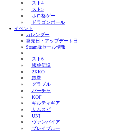
スト4
スト5
ホロ格ゲー
ドラゴンボール
イベント
カレンダー
発売日・アップデート日
Steam版セール情報
スト6
餓狼伝説
2XKO
鉄拳
グラブル
バーチャ
KOF
ギルティギア
サムスピ
UNI
ヴァンパイア
ブレイブルー