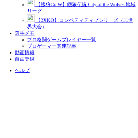
【餓狼CotW】餓狼伝説 City of the Wolves 地域
リーグ
【2XKO】コンペティティブシリーズ（非世
界大会）
選手メモ
プロ格闘ゲームプレイヤー一覧
プロゲーマー関連記事
動画情報
自由登録
ヘルプ