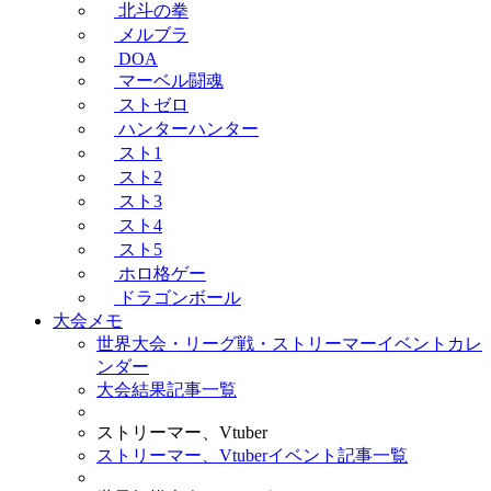
北斗の拳
メルブラ
DOA
マーベル闘魂
ストゼロ
ハンターハンター
スト1
スト2
スト3
スト4
スト5
ホロ格ゲー
ドラゴンボール
大会メモ
世界大会・リーグ戦・ストリーマーイベントカレ
ンダー
大会結果記事一覧
ストリーマー、Vtuber
ストリーマー、Vtuberイベント記事一覧