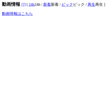
動画情報
[?]
[
24h
24h
/
新着
新着
/
ピック
ピック
/
再生
再生
]
動画情報はこちら