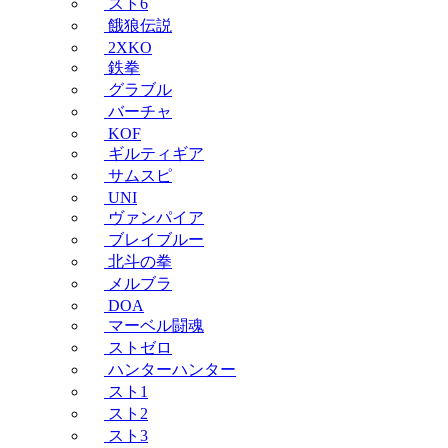
スト6
餓狼伝説
2XKO
鉄拳
グラブル
バーチャ
KOF
ギルティギア
サムスピ
UNI
ヴァンパイア
ブレイブルー
北斗の拳
メルブラ
DOA
マーベル闘魂
ストゼロ
ハンターハンター
スト1
スト2
スト3