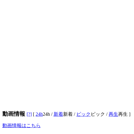
動画情報
[?]
[
24h
24h
/
新着
新着
/
ピック
ピック
/
再生
再生
]
動画情報はこちら