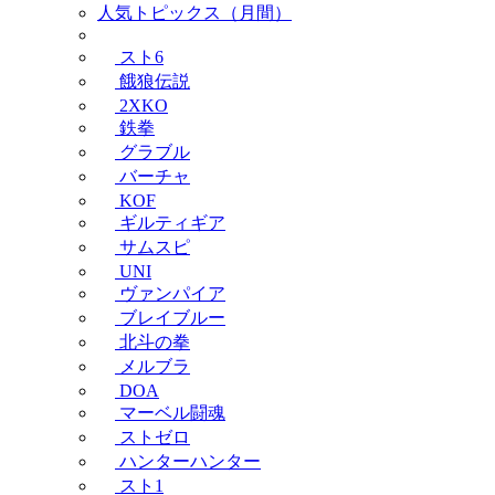
人気トピックス（月間）
スト6
餓狼伝説
2XKO
鉄拳
グラブル
バーチャ
KOF
ギルティギア
サムスピ
UNI
ヴァンパイア
ブレイブルー
北斗の拳
メルブラ
DOA
マーベル闘魂
ストゼロ
ハンターハンター
スト1