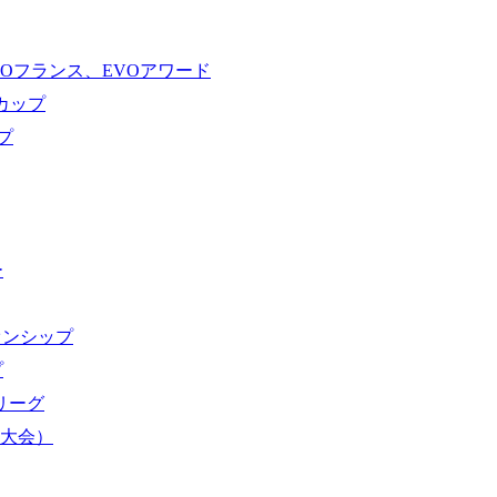
VOフランス、EVOアワード
ドカップ
プ
ー
オンシップ
プ
域リーグ
界大会）