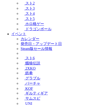
スト2
スト3
スト4
スト5
ホロ格ゲー
ドラゴンボール
イベント
カレンダー
発売日・アップデート日
Steam版セール情報
スト6
餓狼伝説
2XKO
鉄拳
グラブル
バーチャ
KOF
ギルティギア
サムスピ
UNI