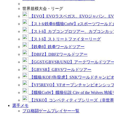
世界規模大会・リーグ
【EVO】EVOラスベガス、EVOジャパン、E
【スト6/鉄拳8/餓狼CotW】eスポーツワール
【スト6】カプコンプロツアー、カプコンカッ
【スト6】ストリートファイターリーグ
【鉄拳8】鉄拳ワールドツアー
【DBFZ】DBFZワールドツアー
【GGST/GBVSR/UNI2】アークワールドツア
【GBVSR】GBVSワールドツアー
【餓狼/KOF/侍/龍虎】SNKワールドチャンピ
【VF5REVO】VFオープンチャンピオンシッ
【餓狼CotW】餓狼伝説 City of the Wolves 地
【2XKO】コンペティティブシリーズ（非世
選手メモ
プロ格闘ゲームプレイヤー一覧