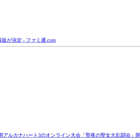
決定 - ファミ通.com
て家庭用アルカナハート3のオンライン大会「聖夜の聖女大乱闘会」