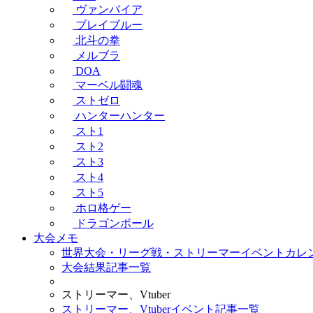
ヴァンパイア
ブレイブルー
北斗の拳
メルブラ
DOA
マーベル闘魂
ストゼロ
ハンターハンター
スト1
スト2
スト3
スト4
スト5
ホロ格ゲー
ドラゴンボール
大会メモ
世界大会・リーグ戦・ストリーマーイベントカレ
大会結果記事一覧
ストリーマー、Vtuber
ストリーマー、Vtuberイベント記事一覧