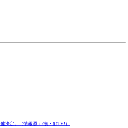
開催決定。（情報源：?裏・顔TV!）