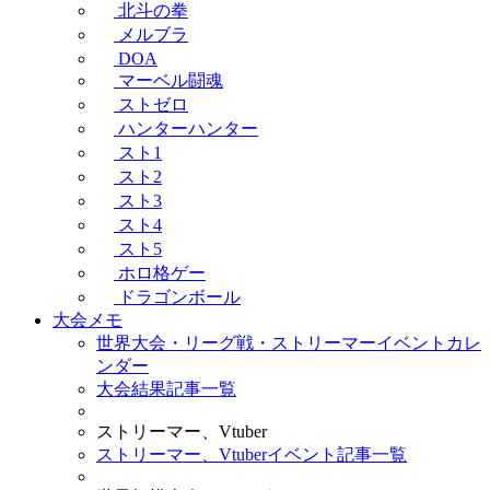
北斗の拳
メルブラ
DOA
マーベル闘魂
ストゼロ
ハンターハンター
スト1
スト2
スト3
スト4
スト5
ホロ格ゲー
ドラゴンボール
大会メモ
世界大会・リーグ戦・ストリーマーイベントカレ
ンダー
大会結果記事一覧
ストリーマー、Vtuber
ストリーマー、Vtuberイベント記事一覧