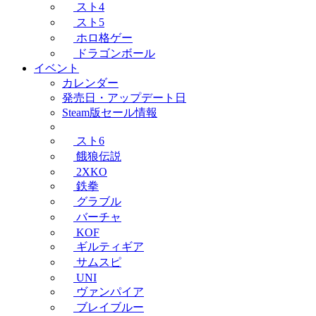
スト4
スト5
ホロ格ゲー
ドラゴンボール
イベント
カレンダー
発売日・アップデート日
Steam版セール情報
スト6
餓狼伝説
2XKO
鉄拳
グラブル
バーチャ
KOF
ギルティギア
サムスピ
UNI
ヴァンパイア
ブレイブルー