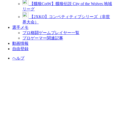
【餓狼CotW】餓狼伝説 City of the Wolves 地域
リーグ
【2XKO】コンペティティブシリーズ（非世
界大会）
選手メモ
プロ格闘ゲームプレイヤー一覧
プロゲーマー関連記事
動画情報
自由登録
ヘルプ