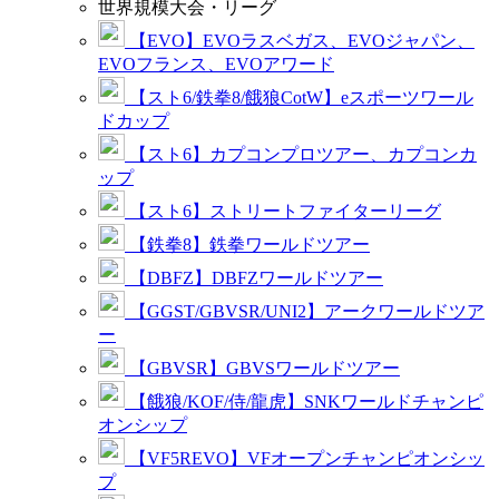
世界規模大会・リーグ
【EVO】EVOラスベガス、EVOジャパン、
EVOフランス、EVOアワード
【スト6/鉄拳8/餓狼CotW】eスポーツワール
ドカップ
【スト6】カプコンプロツアー、カプコンカ
ップ
【スト6】ストリートファイターリーグ
【鉄拳8】鉄拳ワールドツアー
【DBFZ】DBFZワールドツアー
【GGST/GBVSR/UNI2】アークワールドツア
ー
【GBVSR】GBVSワールドツアー
【餓狼/KOF/侍/龍虎】SNKワールドチャンピ
オンシップ
【VF5REVO】VFオープンチャンピオンシッ
プ