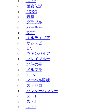
スト6
餓狼伝説
2XKO
鉄拳
グラブル
バーチャ
KOF
ギルティギア
サムスピ
UNI
ヴァンパイア
ブレイブルー
北斗の拳
メルブラ
DOA
マーベル闘魂
ストゼロ
ハンターハンター
スト1
スト2
スト3