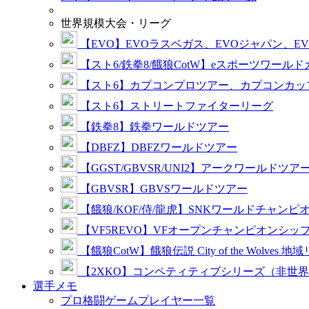
世界規模大会・リーグ
【EVO】EVOラスベガス、EVOジャパン、E
【スト6/鉄拳8/餓狼CotW】eスポーツワール
【スト6】カプコンプロツアー、カプコンカッ
【スト6】ストリートファイターリーグ
【鉄拳8】鉄拳ワールドツアー
【DBFZ】DBFZワールドツアー
【GGST/GBVSR/UNI2】アークワールドツア
【GBVSR】GBVSワールドツアー
【餓狼/KOF/侍/龍虎】SNKワールドチャンピ
【VF5REVO】VFオープンチャンピオンシッ
【餓狼CotW】餓狼伝説 City of the Wolves 地
【2XKO】コンペティティブシリーズ（非世
選手メモ
プロ格闘ゲームプレイヤー一覧