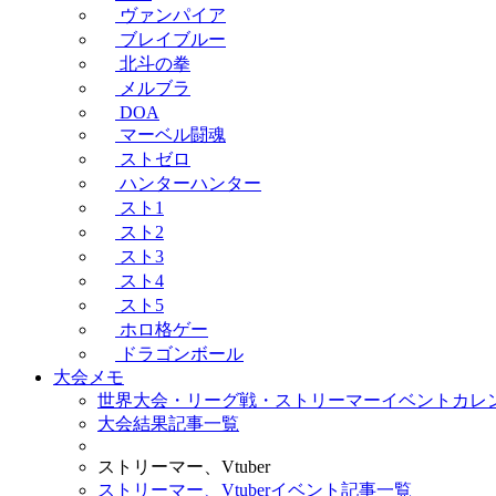
ヴァンパイア
ブレイブルー
北斗の拳
メルブラ
DOA
マーベル闘魂
ストゼロ
ハンターハンター
スト1
スト2
スト3
スト4
スト5
ホロ格ゲー
ドラゴンボール
大会メモ
世界大会・リーグ戦・ストリーマーイベントカレ
大会結果記事一覧
ストリーマー、Vtuber
ストリーマー、Vtuberイベント記事一覧