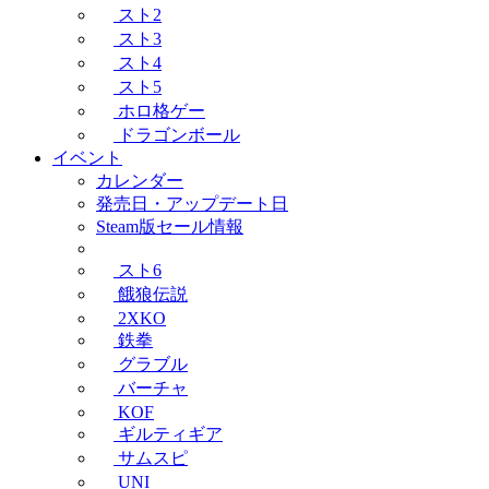
スト2
スト3
スト4
スト5
ホロ格ゲー
ドラゴンボール
イベント
カレンダー
発売日・アップデート日
Steam版セール情報
スト6
餓狼伝説
2XKO
鉄拳
グラブル
バーチャ
KOF
ギルティギア
サムスピ
UNI