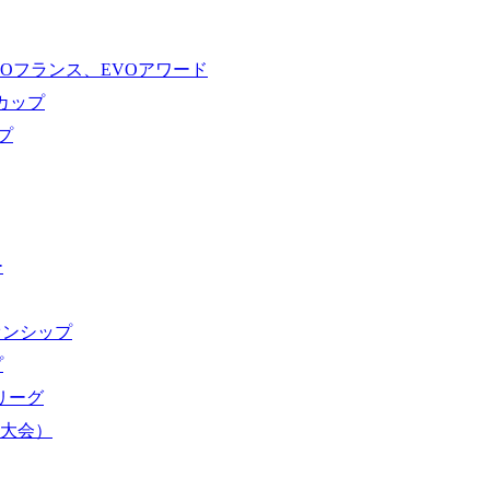
VOフランス、EVOアワード
ドカップ
プ
ー
オンシップ
プ
域リーグ
界大会）