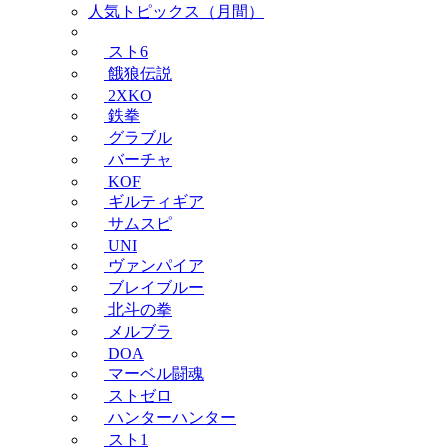
人気トピックス（月間）
スト6
餓狼伝説
2XKO
鉄拳
グラブル
バーチャ
KOF
ギルティギア
サムスピ
UNI
ヴァンパイア
ブレイブルー
北斗の拳
メルブラ
DOA
マーベル闘魂
ストゼロ
ハンターハンター
スト1