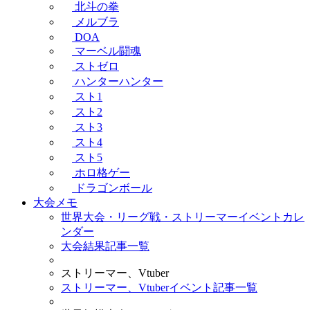
北斗の拳
メルブラ
DOA
マーベル闘魂
ストゼロ
ハンターハンター
スト1
スト2
スト3
スト4
スト5
ホロ格ゲー
ドラゴンボール
大会メモ
世界大会・リーグ戦・ストリーマーイベントカレ
ンダー
大会結果記事一覧
ストリーマー、Vtuber
ストリーマー、Vtuberイベント記事一覧