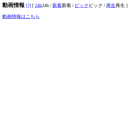
動画情報
[?]
[
24h
24h
/
新着
新着
/
ピック
ピック
/
再生
再生
]
動画情報はこちら