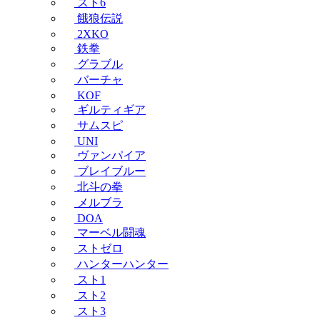
スト6
餓狼伝説
2XKO
鉄拳
グラブル
バーチャ
KOF
ギルティギア
サムスピ
UNI
ヴァンパイア
ブレイブルー
北斗の拳
メルブラ
DOA
マーベル闘魂
ストゼロ
ハンターハンター
スト1
スト2
スト3