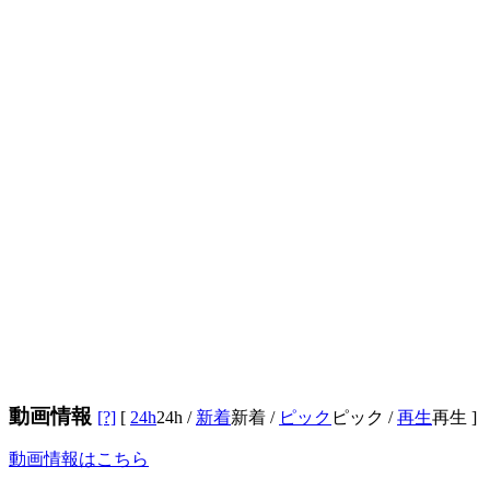
動画情報
[?]
[
24h
24h
/
新着
新着
/
ピック
ピック
/
再生
再生
]
動画情報はこちら