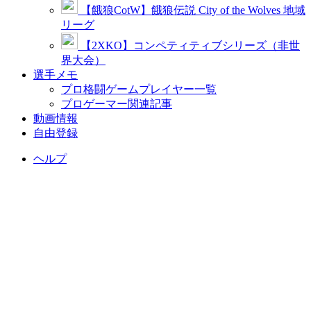
【餓狼CotW】餓狼伝説 City of the Wolves 地域
リーグ
【2XKO】コンペティティブシリーズ（非世
界大会）
選手メモ
プロ格闘ゲームプレイヤー一覧
プロゲーマー関連記事
動画情報
自由登録
ヘルプ