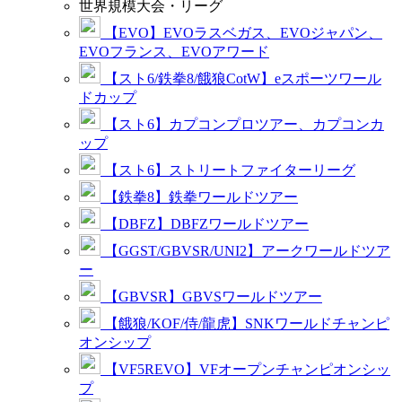
世界規模大会・リーグ
【EVO】EVOラスベガス、EVOジャパン、
EVOフランス、EVOアワード
【スト6/鉄拳8/餓狼CotW】eスポーツワール
ドカップ
【スト6】カプコンプロツアー、カプコンカ
ップ
【スト6】ストリートファイターリーグ
【鉄拳8】鉄拳ワールドツアー
【DBFZ】DBFZワールドツアー
【GGST/GBVSR/UNI2】アークワールドツア
ー
【GBVSR】GBVSワールドツアー
【餓狼/KOF/侍/龍虎】SNKワールドチャンピ
オンシップ
【VF5REVO】VFオープンチャンピオンシッ
プ