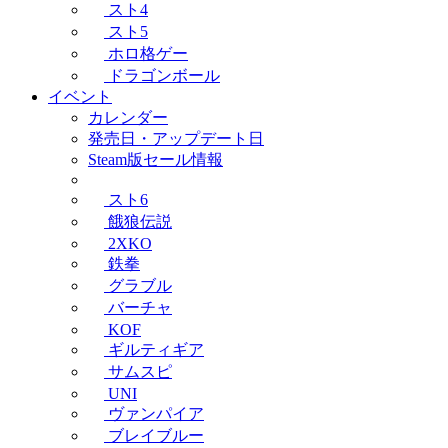
スト4
スト5
ホロ格ゲー
ドラゴンボール
イベント
カレンダー
発売日・アップデート日
Steam版セール情報
スト6
餓狼伝説
2XKO
鉄拳
グラブル
バーチャ
KOF
ギルティギア
サムスピ
UNI
ヴァンパイア
ブレイブルー