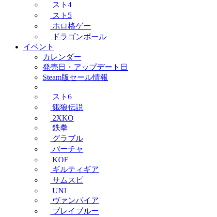
スト4
スト5
ホロ格ゲー
ドラゴンボール
イベント
カレンダー
発売日・アップデート日
Steam版セール情報
スト6
餓狼伝説
2XKO
鉄拳
グラブル
バーチャ
KOF
ギルティギア
サムスピ
UNI
ヴァンパイア
ブレイブルー