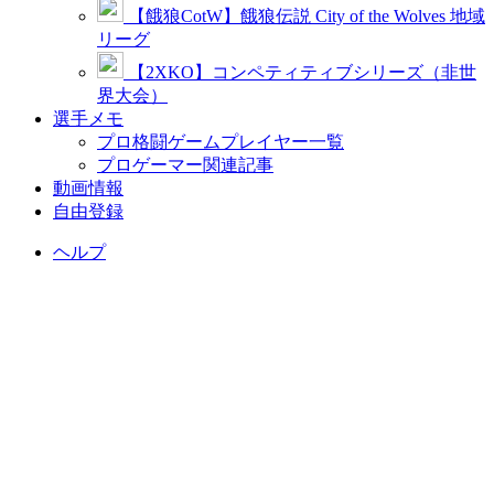
【餓狼CotW】餓狼伝説 City of the Wolves 地域
リーグ
【2XKO】コンペティティブシリーズ（非世
界大会）
選手メモ
プロ格闘ゲームプレイヤー一覧
プロゲーマー関連記事
動画情報
自由登録
ヘルプ