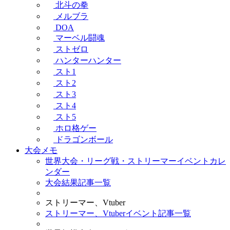
北斗の拳
メルブラ
DOA
マーベル闘魂
ストゼロ
ハンターハンター
スト1
スト2
スト3
スト4
スト5
ホロ格ゲー
ドラゴンボール
大会メモ
世界大会・リーグ戦・ストリーマーイベントカレ
ンダー
大会結果記事一覧
ストリーマー、Vtuber
ストリーマー、Vtuberイベント記事一覧