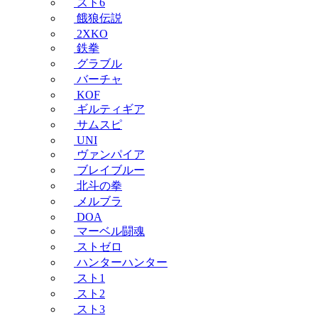
スト6
餓狼伝説
2XKO
鉄拳
グラブル
バーチャ
KOF
ギルティギア
サムスピ
UNI
ヴァンパイア
ブレイブルー
北斗の拳
メルブラ
DOA
マーベル闘魂
ストゼロ
ハンターハンター
スト1
スト2
スト3