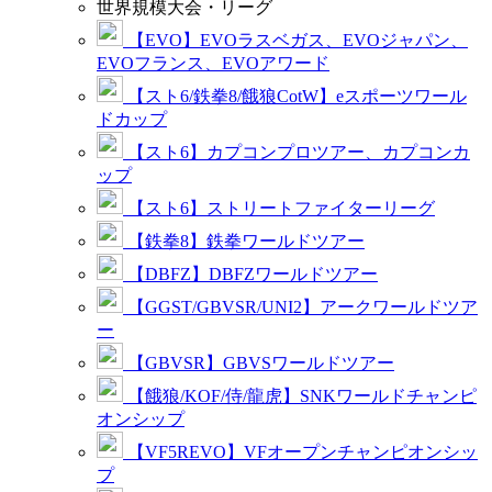
世界規模大会・リーグ
【EVO】EVOラスベガス、EVOジャパン、
EVOフランス、EVOアワード
【スト6/鉄拳8/餓狼CotW】eスポーツワール
ドカップ
【スト6】カプコンプロツアー、カプコンカ
ップ
【スト6】ストリートファイターリーグ
【鉄拳8】鉄拳ワールドツアー
【DBFZ】DBFZワールドツアー
【GGST/GBVSR/UNI2】アークワールドツア
ー
【GBVSR】GBVSワールドツアー
【餓狼/KOF/侍/龍虎】SNKワールドチャンピ
オンシップ
【VF5REVO】VFオープンチャンピオンシッ
プ