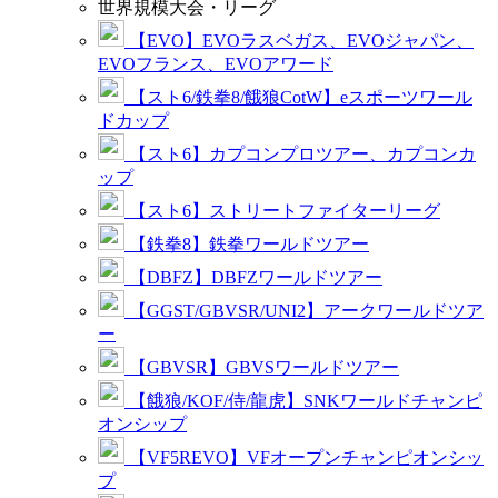
世界規模大会・リーグ
【EVO】EVOラスベガス、EVOジャパン、
EVOフランス、EVOアワード
【スト6/鉄拳8/餓狼CotW】eスポーツワール
ドカップ
【スト6】カプコンプロツアー、カプコンカ
ップ
【スト6】ストリートファイターリーグ
【鉄拳8】鉄拳ワールドツアー
【DBFZ】DBFZワールドツアー
【GGST/GBVSR/UNI2】アークワールドツア
ー
【GBVSR】GBVSワールドツアー
【餓狼/KOF/侍/龍虎】SNKワールドチャンピ
オンシップ
【VF5REVO】VFオープンチャンピオンシッ
プ