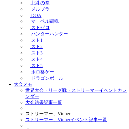
北斗の拳
メルブラ
DOA
マーベル闘魂
ストゼロ
ハンターハンター
スト1
スト2
スト3
スト4
スト5
ホロ格ゲー
ドラゴンボール
大会メモ
世界大会・リーグ戦・ストリーマーイベントカレ
ンダー
大会結果記事一覧
ストリーマー、Vtuber
ストリーマー、Vtuberイベント記事一覧