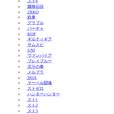
スト6
餓狼伝説
2XKO
鉄拳
グラブル
バーチャ
KOF
ギルティギア
サムスピ
UNI
ヴァンパイア
ブレイブルー
北斗の拳
メルブラ
DOA
マーベル闘魂
ストゼロ
ハンターハンター
スト1
スト2
スト3