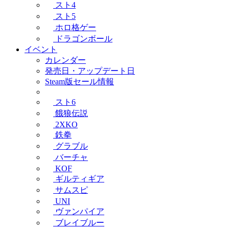
スト4
スト5
ホロ格ゲー
ドラゴンボール
イベント
カレンダー
発売日・アップデート日
Steam版セール情報
スト6
餓狼伝説
2XKO
鉄拳
グラブル
バーチャ
KOF
ギルティギア
サムスピ
UNI
ヴァンパイア
ブレイブルー