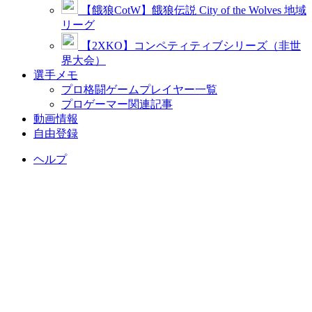
【餓狼CotW】餓狼伝説 City of the Wolves 地域
リーグ
【2XKO】コンペティティブシリーズ（非世
界大会）
選手メモ
プロ格闘ゲームプレイヤー一覧
プロゲーマー関連記事
動画情報
自由登録
ヘルプ