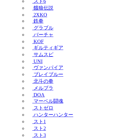
スト6
餓狼伝説
2XKO
鉄拳
グラブル
バーチャ
KOF
ギルティギア
サムスピ
UNI
ヴァンパイア
ブレイブルー
北斗の拳
メルブラ
DOA
マーベル闘魂
ストゼロ
ハンターハンター
スト1
スト2
スト3