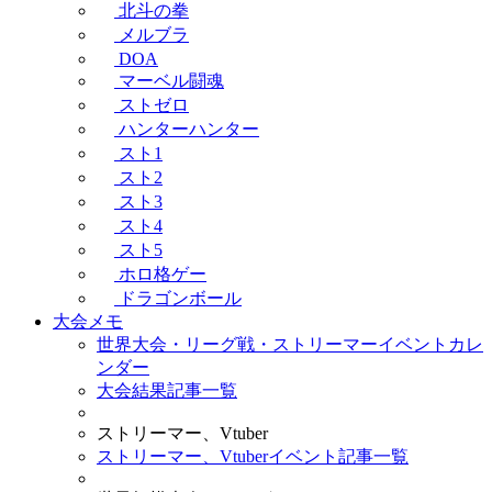
北斗の拳
メルブラ
DOA
マーベル闘魂
ストゼロ
ハンターハンター
スト1
スト2
スト3
スト4
スト5
ホロ格ゲー
ドラゴンボール
大会メモ
世界大会・リーグ戦・ストリーマーイベントカレ
ンダー
大会結果記事一覧
ストリーマー、Vtuber
ストリーマー、Vtuberイベント記事一覧