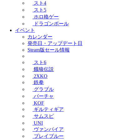
スト4
スト5
ホロ格ゲー
ドラゴンボール
イベント
カレンダー
発売日・アップデート日
Steam版セール情報
スト6
餓狼伝説
2XKO
鉄拳
グラブル
バーチャ
KOF
ギルティギア
サムスピ
UNI
ヴァンパイア
ブレイブルー