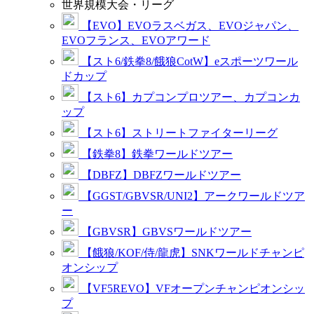
世界規模大会・リーグ
【EVO】EVOラスベガス、EVOジャパン、
EVOフランス、EVOアワード
【スト6/鉄拳8/餓狼CotW】eスポーツワール
ドカップ
【スト6】カプコンプロツアー、カプコンカ
ップ
【スト6】ストリートファイターリーグ
【鉄拳8】鉄拳ワールドツアー
【DBFZ】DBFZワールドツアー
【GGST/GBVSR/UNI2】アークワールドツア
ー
【GBVSR】GBVSワールドツアー
【餓狼/KOF/侍/龍虎】SNKワールドチャンピ
オンシップ
【VF5REVO】VFオープンチャンピオンシッ
プ