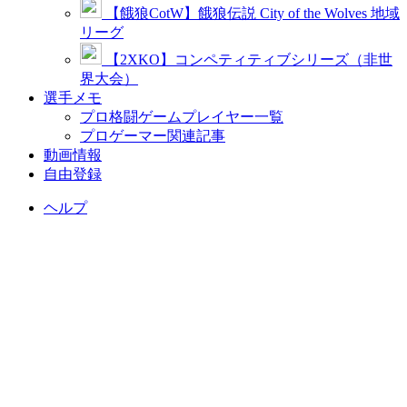
【餓狼CotW】餓狼伝説 City of the Wolves 地域
リーグ
【2XKO】コンペティティブシリーズ（非世
界大会）
選手メモ
プロ格闘ゲームプレイヤー一覧
プロゲーマー関連記事
動画情報
自由登録
ヘルプ