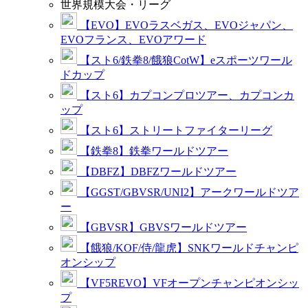
世界規模大会・リーグ
【EVO】EVOラスベガス、EVOジャパン、
EVOフランス、EVOアワード
【スト6/鉄拳8/餓狼CotW】eスポーツワール
ドカップ
【スト6】カプコンプロツアー、カプコンカ
ップ
【スト6】ストリートファイターリーグ
【鉄拳8】鉄拳ワールドツアー
【DBFZ】DBFZワールドツアー
【GGST/GBVSR/UNI2】アークワールドツア
ー
【GBVSR】GBVSワールドツアー
【餓狼/KOF/侍/龍虎】SNKワールドチャンピ
オンシップ
【VF5REVO】VFオープンチャンピオンシッ
プ