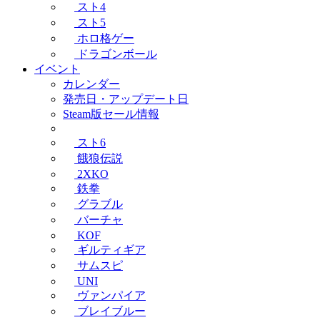
スト4
スト5
ホロ格ゲー
ドラゴンボール
イベント
カレンダー
発売日・アップデート日
Steam版セール情報
スト6
餓狼伝説
2XKO
鉄拳
グラブル
バーチャ
KOF
ギルティギア
サムスピ
UNI
ヴァンパイア
ブレイブルー