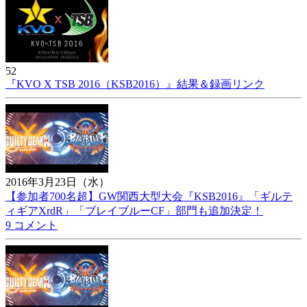
52
『KVO X TSB 2016（KSB2016）』結果＆録画リンク
2016年3月23日（水）
【参加者700名超】GW関西大型大会『KSB2016』「ギルテ
ィギアXrdR」「ブレイブルーCF」部門も追加決定！
9 コメント