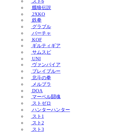
スト6
餓狼伝説
2XKO
鉄拳
グラブル
バーチャ
KOF
ギルティギア
サムスピ
UNI
ヴァンパイア
ブレイブルー
北斗の拳
メルブラ
DOA
マーベル闘魂
ストゼロ
ハンターハンター
スト1
スト2
スト3