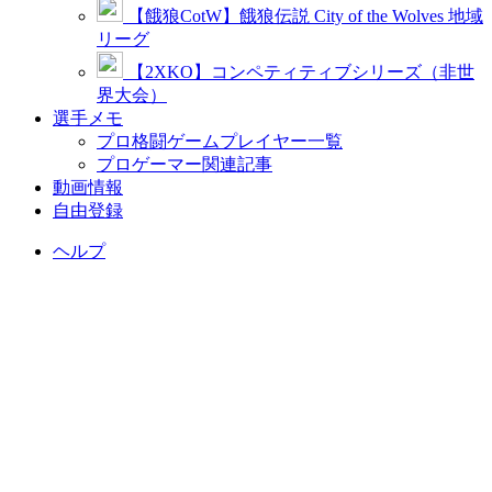
【餓狼CotW】餓狼伝説 City of the Wolves 地域
リーグ
【2XKO】コンペティティブシリーズ（非世
界大会）
選手メモ
プロ格闘ゲームプレイヤー一覧
プロゲーマー関連記事
動画情報
自由登録
ヘルプ