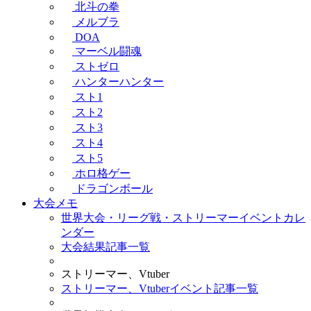
北斗の拳
メルブラ
DOA
マーベル闘魂
ストゼロ
ハンターハンター
スト1
スト2
スト3
スト4
スト5
ホロ格ゲー
ドラゴンボール
大会メモ
世界大会・リーグ戦・ストリーマーイベントカレ
ンダー
大会結果記事一覧
ストリーマー、Vtuber
ストリーマー、Vtuberイベント記事一覧