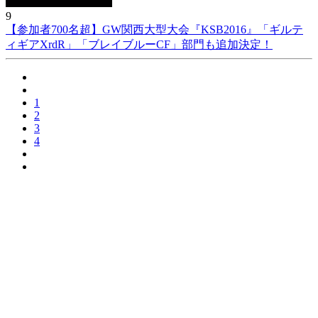
9
【参加者700名超】GW関西大型大会『KSB2016』「ギルテ
ィギアXrdR」「ブレイブルーCF」部門も追加決定！
1
2
3
4