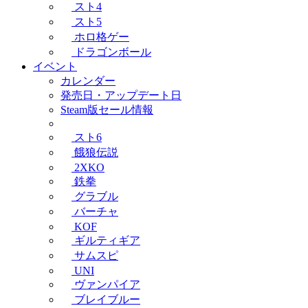
スト4
スト5
ホロ格ゲー
ドラゴンボール
イベント
カレンダー
発売日・アップデート日
Steam版セール情報
スト6
餓狼伝説
2XKO
鉄拳
グラブル
バーチャ
KOF
ギルティギア
サムスピ
UNI
ヴァンパイア
ブレイブルー