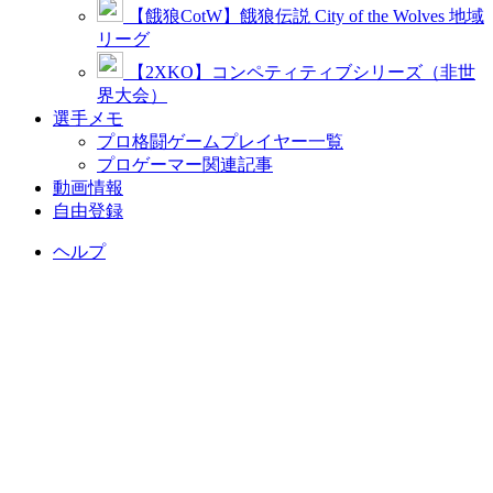
【餓狼CotW】餓狼伝説 City of the Wolves 地域
リーグ
【2XKO】コンペティティブシリーズ（非世
界大会）
選手メモ
プロ格闘ゲームプレイヤー一覧
プロゲーマー関連記事
動画情報
自由登録
ヘルプ