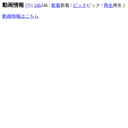
動画情報
[?]
[
24h
24h
/
新着
新着
/
ピック
ピック
/
再生
再生
]
動画情報はこちら