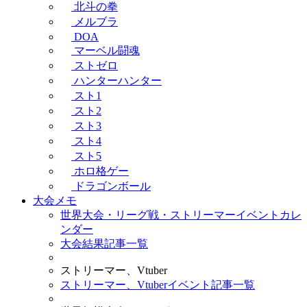
北斗の拳
メルブラ
DOA
マーベル闘魂
ストゼロ
ハンターハンター
スト1
スト2
スト3
スト4
スト5
ホロ格ゲー
ドラゴンボール
大会メモ
世界大会・リーグ戦・ストリーマーイベントカレ
ンダー
大会結果記事一覧
ストリーマー、Vtuber
ストリーマー、Vtuberイベント記事一覧