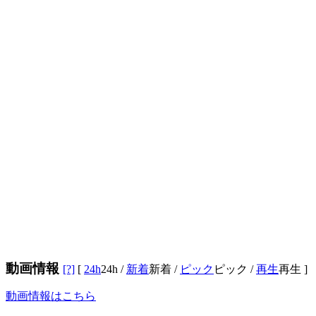
動画情報
[?]
[
24h
24h
/
新着
新着
/
ピック
ピック
/
再生
再生
]
動画情報はこちら