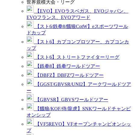
世界規模大会・リーグ
【EVO】EVOラスベガス、EVOジャパン、
EVOフランス、EVOアワード
【スト6/鉄拳8/餓狼CotW】eスポーツワール
ドカップ
【スト6】カプコンプロツアー、カプコンカ
ップ
【スト6】ストリートファイターリーグ
【鉄拳8】鉄拳ワールドツアー
【DBFZ】DBFZワールドツアー
【GGST/GBVSR/UNI2】アークワールドツア
ー
【GBVSR】GBVSワールドツアー
【餓狼/KOF/侍/龍虎】SNKワールドチャンピ
オンシップ
【VF5REVO】VFオープンチャンピオンシッ
プ