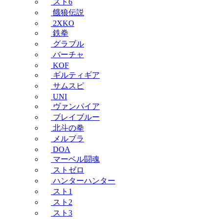
スト6
餓狼伝説
2XKO
鉄拳
グラブル
バーチャ
KOF
ギルティギア
サムスピ
UNI
ヴァンパイア
ブレイブルー
北斗の拳
メルブラ
DOA
マーベル闘魂
ストゼロ
ハンターハンター
スト1
スト2
スト3