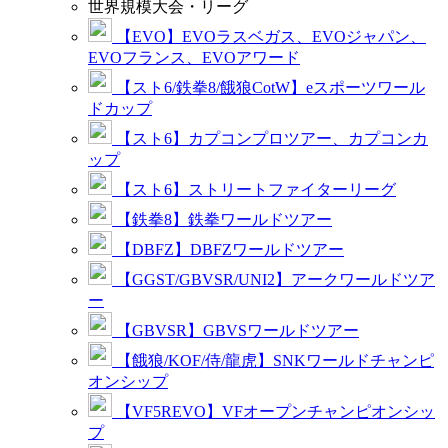
世界規模大会・リーグ
【EVO】EVOラスベガス、EVOジャパン、
EVOフランス、EVOアワード
【スト6/鉄拳8/餓狼CotW】eスポーツワール
ドカップ
【スト6】カプコンプロツアー、カプコンカ
ップ
【スト6】ストリートファイターリーグ
【鉄拳8】鉄拳ワールドツアー
【DBFZ】DBFZワールドツアー
【GGST/GBVSR/UNI2】アークワールドツア
ー
【GBVSR】GBVSワールドツアー
【餓狼/KOF/侍/龍虎】SNKワールドチャンピ
オンシップ
【VF5REVO】VFオープンチャンピオンシッ
プ