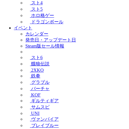
スト4
スト5
ホロ格ゲー
ドラゴンボール
イベント
カレンダー
発売日・アップデート日
Steam版セール情報
スト6
餓狼伝説
2XKO
鉄拳
グラブル
バーチャ
KOF
ギルティギア
サムスピ
UNI
ヴァンパイア
ブレイブルー