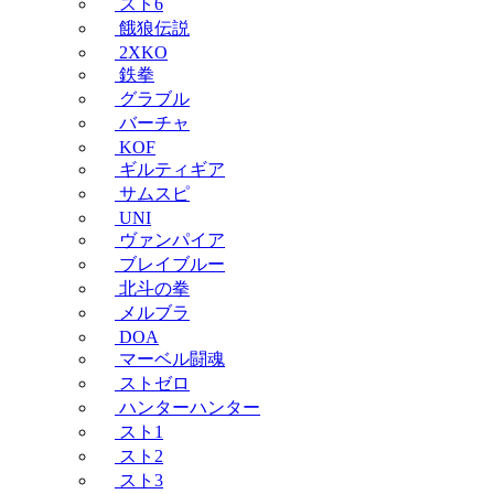
スト6
餓狼伝説
2XKO
鉄拳
グラブル
バーチャ
KOF
ギルティギア
サムスピ
UNI
ヴァンパイア
ブレイブルー
北斗の拳
メルブラ
DOA
マーベル闘魂
ストゼロ
ハンターハンター
スト1
スト2
スト3