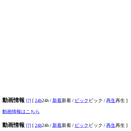
動画情報
[?]
[
24h
24h
/
新着
新着
/
ピック
ピック
/
再生
再生
]
動画情報はこちら
動画情報
[?]
[
24h
24h
/
新着
新着
/
ピック
ピック
/
再生
再生
]