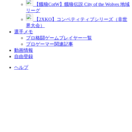
【餓狼CotW】餓狼伝説 City of the Wolves 地域
リーグ
【2XKO】コンペティティブシリーズ（非世
界大会）
選手メモ
プロ格闘ゲームプレイヤー一覧
プロゲーマー関連記事
動画情報
自由登録
ヘルプ