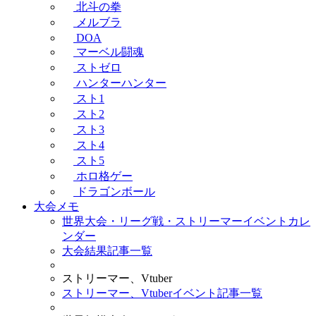
北斗の拳
メルブラ
DOA
マーベル闘魂
ストゼロ
ハンターハンター
スト1
スト2
スト3
スト4
スト5
ホロ格ゲー
ドラゴンボール
大会メモ
世界大会・リーグ戦・ストリーマーイベントカレ
ンダー
大会結果記事一覧
ストリーマー、Vtuber
ストリーマー、Vtuberイベント記事一覧