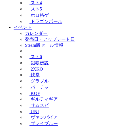
スト4
スト5
ホロ格ゲー
ドラゴンボール
イベント
カレンダー
発売日・アップデート日
Steam版セール情報
スト6
餓狼伝説
2XKO
鉄拳
グラブル
バーチャ
KOF
ギルティギア
サムスピ
UNI
ヴァンパイア
ブレイブルー