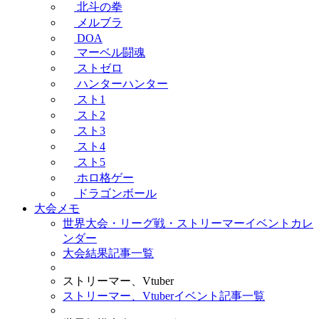
北斗の拳
メルブラ
DOA
マーベル闘魂
ストゼロ
ハンターハンター
スト1
スト2
スト3
スト4
スト5
ホロ格ゲー
ドラゴンボール
大会メモ
世界大会・リーグ戦・ストリーマーイベントカレ
ンダー
大会結果記事一覧
ストリーマー、Vtuber
ストリーマー、Vtuberイベント記事一覧