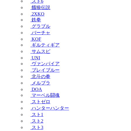
スト6
餓狼伝説
2XKO
鉄拳
グラブル
バーチャ
KOF
ギルティギア
サムスピ
UNI
ヴァンパイア
ブレイブルー
北斗の拳
メルブラ
DOA
マーベル闘魂
ストゼロ
ハンターハンター
スト1
スト2
スト3