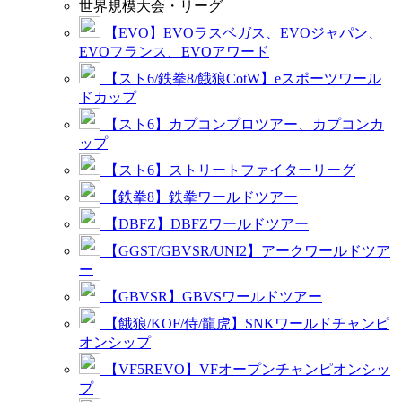
世界規模大会・リーグ
【EVO】EVOラスベガス、EVOジャパン、
EVOフランス、EVOアワード
【スト6/鉄拳8/餓狼CotW】eスポーツワール
ドカップ
【スト6】カプコンプロツアー、カプコンカ
ップ
【スト6】ストリートファイターリーグ
【鉄拳8】鉄拳ワールドツアー
【DBFZ】DBFZワールドツアー
【GGST/GBVSR/UNI2】アークワールドツア
ー
【GBVSR】GBVSワールドツアー
【餓狼/KOF/侍/龍虎】SNKワールドチャンピ
オンシップ
【VF5REVO】VFオープンチャンピオンシッ
プ