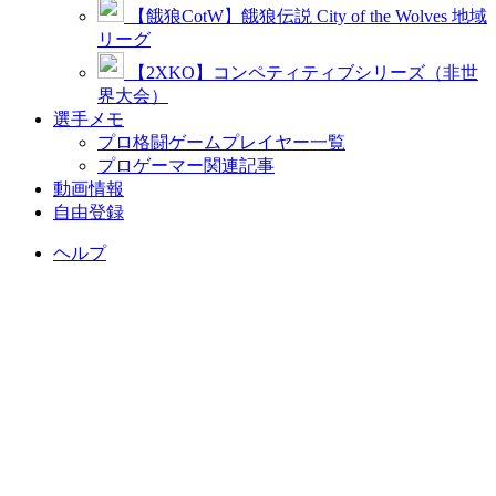
【餓狼CotW】餓狼伝説 City of the Wolves 地域
リーグ
【2XKO】コンペティティブシリーズ（非世
界大会）
選手メモ
プロ格闘ゲームプレイヤー一覧
プロゲーマー関連記事
動画情報
自由登録
ヘルプ