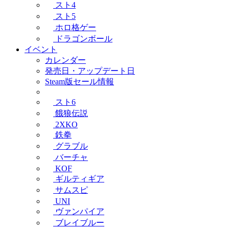
スト4
スト5
ホロ格ゲー
ドラゴンボール
イベント
カレンダー
発売日・アップデート日
Steam版セール情報
スト6
餓狼伝説
2XKO
鉄拳
グラブル
バーチャ
KOF
ギルティギア
サムスピ
UNI
ヴァンパイア
ブレイブルー