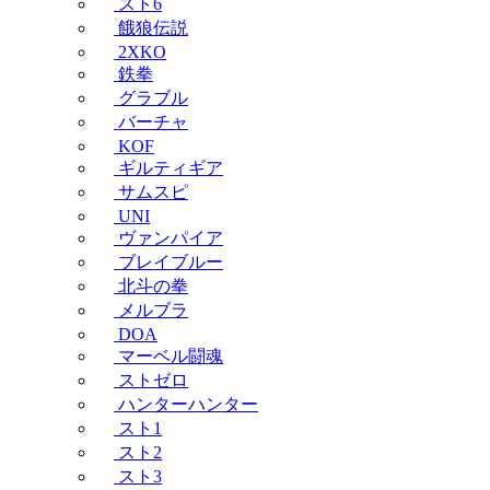
スト6
餓狼伝説
2XKO
鉄拳
グラブル
バーチャ
KOF
ギルティギア
サムスピ
UNI
ヴァンパイア
ブレイブルー
北斗の拳
メルブラ
DOA
マーベル闘魂
ストゼロ
ハンターハンター
スト1
スト2
スト3