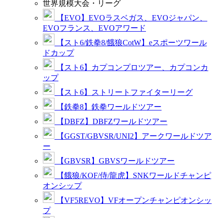
世界規模大会・リーグ
【EVO】EVOラスベガス、EVOジャパン、
EVOフランス、EVOアワード
【スト6/鉄拳8/餓狼CotW】eスポーツワール
ドカップ
【スト6】カプコンプロツアー、カプコンカ
ップ
【スト6】ストリートファイターリーグ
【鉄拳8】鉄拳ワールドツアー
【DBFZ】DBFZワールドツアー
【GGST/GBVSR/UNI2】アークワールドツア
ー
【GBVSR】GBVSワールドツアー
【餓狼/KOF/侍/龍虎】SNKワールドチャンピ
オンシップ
【VF5REVO】VFオープンチャンピオンシッ
プ