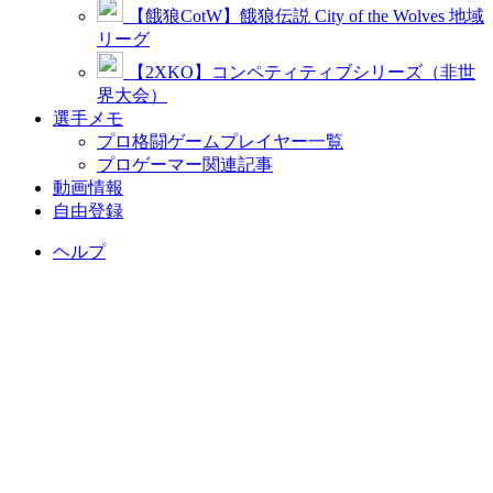
【餓狼CotW】餓狼伝説 City of the Wolves 地域
リーグ
【2XKO】コンペティティブシリーズ（非世
界大会）
選手メモ
プロ格闘ゲームプレイヤー一覧
プロゲーマー関連記事
動画情報
自由登録
ヘルプ