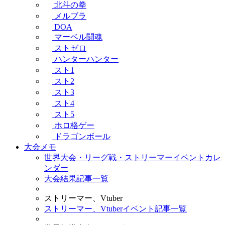
北斗の拳
メルブラ
DOA
マーベル闘魂
ストゼロ
ハンターハンター
スト1
スト2
スト3
スト4
スト5
ホロ格ゲー
ドラゴンボール
大会メモ
世界大会・リーグ戦・ストリーマーイベントカレ
ンダー
大会結果記事一覧
ストリーマー、Vtuber
ストリーマー、Vtuberイベント記事一覧