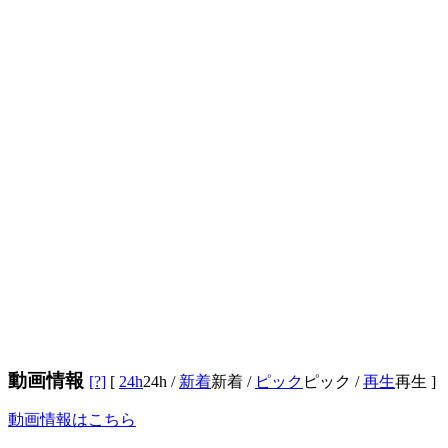
動画情報
[?]
[
24h
24h
/
新着
新着
/
ピック
ピック
/
再生
再生
]
動画情報はこちら