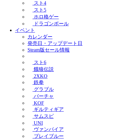
スト4
スト5
ホロ格ゲー
ドラゴンボール
イベント
カレンダー
発売日・アップデート日
Steam版セール情報
スト6
餓狼伝説
2XKO
鉄拳
グラブル
バーチャ
KOF
ギルティギア
サムスピ
UNI
ヴァンパイア
ブレイブルー