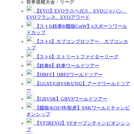
世界規模大会・リーグ
【EVO】EVOラスベガス、EVOジャパン、
EVOフランス、EVOアワード
【スト6/鉄拳8/餓狼CotW】eスポーツワール
ドカップ
【スト6】カプコンプロツアー、カプコンカ
ップ
【スト6】ストリートファイターリーグ
【鉄拳8】鉄拳ワールドツアー
【DBFZ】DBFZワールドツアー
【GGST/GBVSR/UNI2】アークワールドツア
ー
【GBVSR】GBVSワールドツアー
【餓狼/KOF/侍/龍虎】SNKワールドチャンピ
オンシップ
【VF5REVO】VFオープンチャンピオンシッ
プ