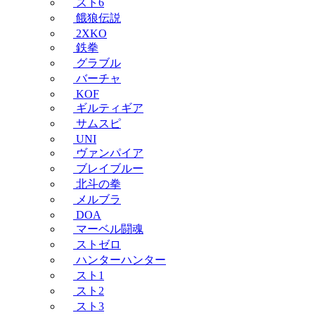
スト6
餓狼伝説
2XKO
鉄拳
グラブル
バーチャ
KOF
ギルティギア
サムスピ
UNI
ヴァンパイア
ブレイブルー
北斗の拳
メルブラ
DOA
マーベル闘魂
ストゼロ
ハンターハンター
スト1
スト2
スト3