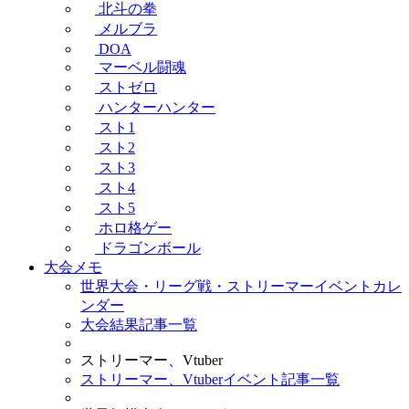
北斗の拳
メルブラ
DOA
マーベル闘魂
ストゼロ
ハンターハンター
スト1
スト2
スト3
スト4
スト5
ホロ格ゲー
ドラゴンボール
大会メモ
世界大会・リーグ戦・ストリーマーイベントカレ
ンダー
大会結果記事一覧
ストリーマー、Vtuber
ストリーマー、Vtuberイベント記事一覧