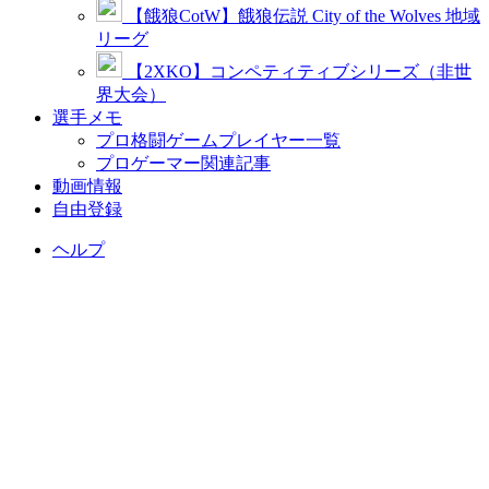
【餓狼CotW】餓狼伝説 City of the Wolves 地域
リーグ
【2XKO】コンペティティブシリーズ（非世
界大会）
選手メモ
プロ格闘ゲームプレイヤー一覧
プロゲーマー関連記事
動画情報
自由登録
ヘルプ