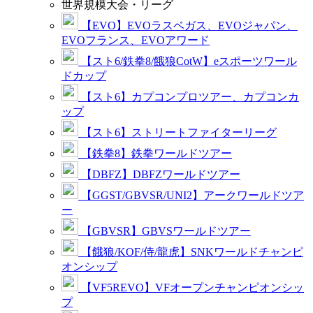
世界規模大会・リーグ
【EVO】EVOラスベガス、EVOジャパン、
EVOフランス、EVOアワード
【スト6/鉄拳8/餓狼CotW】eスポーツワール
ドカップ
【スト6】カプコンプロツアー、カプコンカ
ップ
【スト6】ストリートファイターリーグ
【鉄拳8】鉄拳ワールドツアー
【DBFZ】DBFZワールドツアー
【GGST/GBVSR/UNI2】アークワールドツア
ー
【GBVSR】GBVSワールドツアー
【餓狼/KOF/侍/龍虎】SNKワールドチャンピ
オンシップ
【VF5REVO】VFオープンチャンピオンシッ
プ