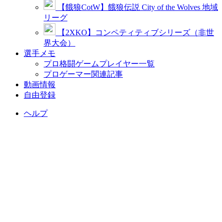
【餓狼CotW】餓狼伝説 City of the Wolves 地域
リーグ
【2XKO】コンペティティブシリーズ（非世
界大会）
選手メモ
プロ格闘ゲームプレイヤー一覧
プロゲーマー関連記事
動画情報
自由登録
ヘルプ