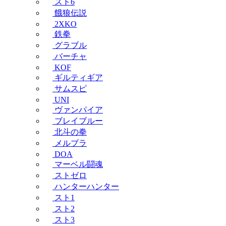
スト6
餓狼伝説
2XKO
鉄拳
グラブル
バーチャ
KOF
ギルティギア
サムスピ
UNI
ヴァンパイア
ブレイブルー
北斗の拳
メルブラ
DOA
マーベル闘魂
ストゼロ
ハンターハンター
スト1
スト2
スト3