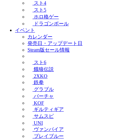
スト4
スト5
ホロ格ゲー
ドラゴンボール
イベント
カレンダー
発売日・アップデート日
Steam版セール情報
スト6
餓狼伝説
2XKO
鉄拳
グラブル
バーチャ
KOF
ギルティギア
サムスピ
UNI
ヴァンパイア
ブレイブルー