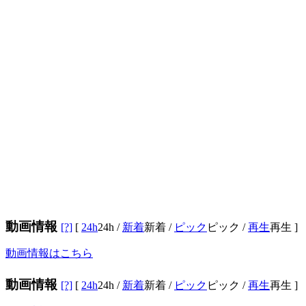
動画情報
[?]
[
24h
24h
/
新着
新着
/
ピック
ピック
/
再生
再生
]
動画情報はこちら
動画情報
[?]
[
24h
24h
/
新着
新着
/
ピック
ピック
/
再生
再生
]