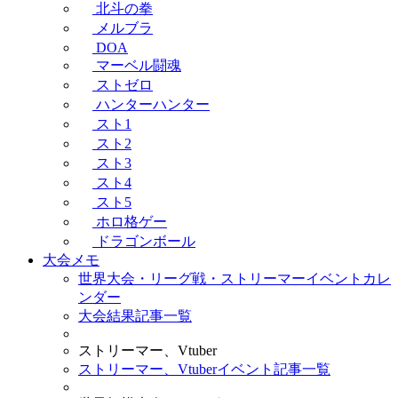
北斗の拳
メルブラ
DOA
マーベル闘魂
ストゼロ
ハンターハンター
スト1
スト2
スト3
スト4
スト5
ホロ格ゲー
ドラゴンボール
大会メモ
世界大会・リーグ戦・ストリーマーイベントカレ
ンダー
大会結果記事一覧
ストリーマー、Vtuber
ストリーマー、Vtuberイベント記事一覧