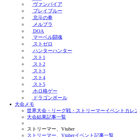
ヴァンパイア
ブレイブルー
北斗の拳
メルブラ
DOA
マーベル闘魂
ストゼロ
ハンターハンター
スト1
スト2
スト3
スト4
スト5
ホロ格ゲー
ドラゴンボール
大会メモ
世界大会・リーグ戦・ストリーマーイベントカレ
大会結果記事一覧
ストリーマー、Vtuber
ストリーマー、Vtuberイベント記事一覧