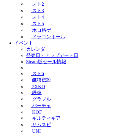
スト2
スト3
スト4
スト5
ホロ格ゲー
ドラゴンボール
イベント
カレンダー
発売日・アップデート日
Steam版セール情報
スト6
餓狼伝説
2XKO
鉄拳
グラブル
バーチャ
KOF
ギルティギア
サムスピ
UNI