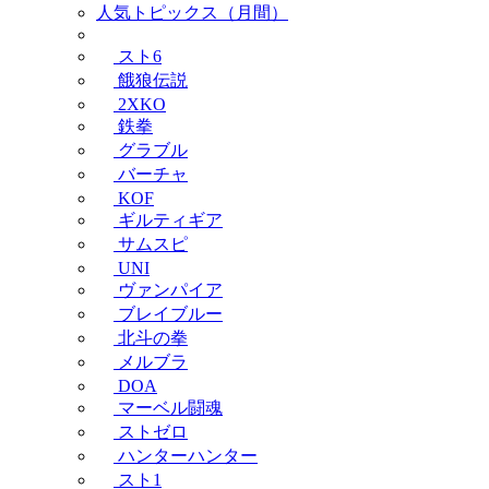
人気トピックス（月間）
スト6
餓狼伝説
2XKO
鉄拳
グラブル
バーチャ
KOF
ギルティギア
サムスピ
UNI
ヴァンパイア
ブレイブルー
北斗の拳
メルブラ
DOA
マーベル闘魂
ストゼロ
ハンターハンター
スト1