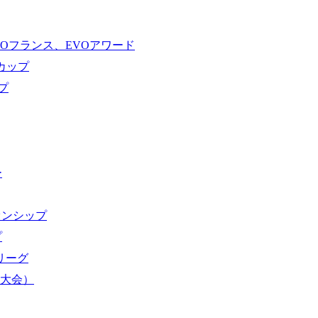
VOフランス、EVOアワード
ドカップ
プ
ー
オンシップ
プ
域リーグ
界大会）