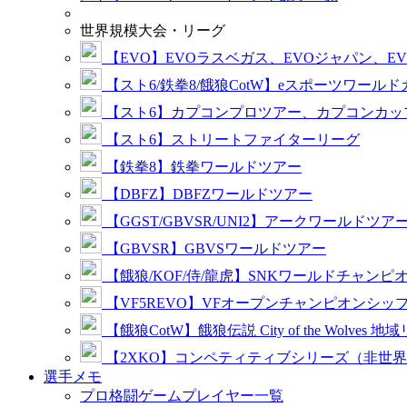
世界規模大会・リーグ
【EVO】EVOラスベガス、EVOジャパン、E
【スト6/鉄拳8/餓狼CotW】eスポーツワール
【スト6】カプコンプロツアー、カプコンカッ
【スト6】ストリートファイターリーグ
【鉄拳8】鉄拳ワールドツアー
【DBFZ】DBFZワールドツアー
【GGST/GBVSR/UNI2】アークワールドツア
【GBVSR】GBVSワールドツアー
【餓狼/KOF/侍/龍虎】SNKワールドチャンピ
【VF5REVO】VFオープンチャンピオンシッ
【餓狼CotW】餓狼伝説 City of the Wolves 地
【2XKO】コンペティティブシリーズ（非世
選手メモ
プロ格闘ゲームプレイヤー一覧