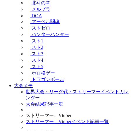
北斗の拳
メルブラ
DOA
マーベル闘魂
ストゼロ
ハンターハンター
スト1
スト2
スト3
スト4
スト5
ホロ格ゲー
ドラゴンボール
大会メモ
世界大会・リーグ戦・ストリーマーイベントカレ
ンダー
大会結果記事一覧
ストリーマー、Vtuber
ストリーマー、Vtuberイベント記事一覧