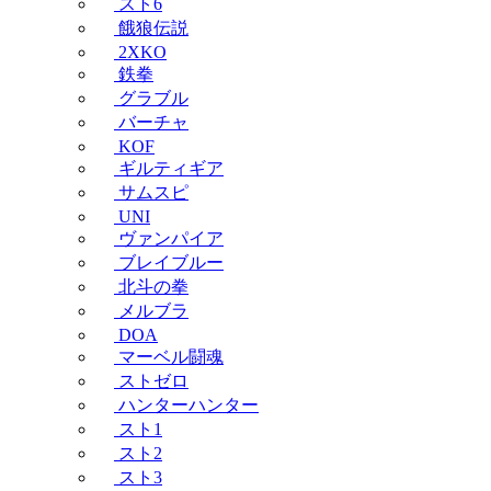
スト6
餓狼伝説
2XKO
鉄拳
グラブル
バーチャ
KOF
ギルティギア
サムスピ
UNI
ヴァンパイア
ブレイブルー
北斗の拳
メルブラ
DOA
マーベル闘魂
ストゼロ
ハンターハンター
スト1
スト2
スト3