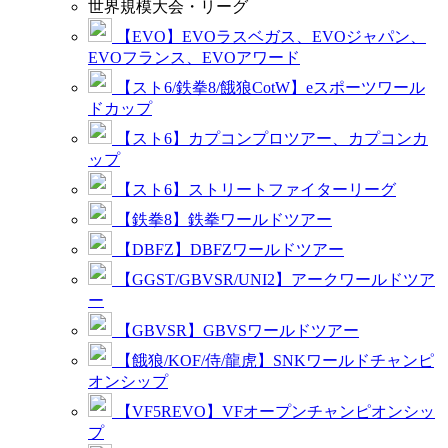
世界規模大会・リーグ
【EVO】EVOラスベガス、EVOジャパン、
EVOフランス、EVOアワード
【スト6/鉄拳8/餓狼CotW】eスポーツワール
ドカップ
【スト6】カプコンプロツアー、カプコンカ
ップ
【スト6】ストリートファイターリーグ
【鉄拳8】鉄拳ワールドツアー
【DBFZ】DBFZワールドツアー
【GGST/GBVSR/UNI2】アークワールドツア
ー
【GBVSR】GBVSワールドツアー
【餓狼/KOF/侍/龍虎】SNKワールドチャンピ
オンシップ
【VF5REVO】VFオープンチャンピオンシッ
プ