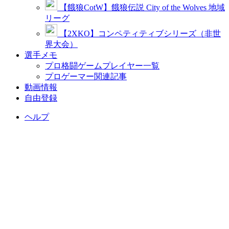
【餓狼CotW】餓狼伝説 City of the Wolves 地域
リーグ
【2XKO】コンペティティブシリーズ（非世
界大会）
選手メモ
プロ格闘ゲームプレイヤー一覧
プロゲーマー関連記事
動画情報
自由登録
ヘルプ