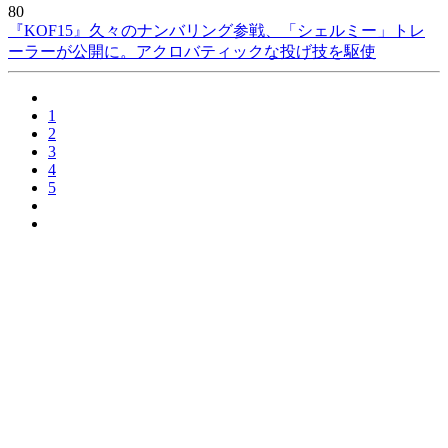
80
『KOF15』久々のナンバリング参戦、「シェルミー」トレ
ーラーが公開に。アクロバティックな投げ技を駆使
1
2
3
4
5