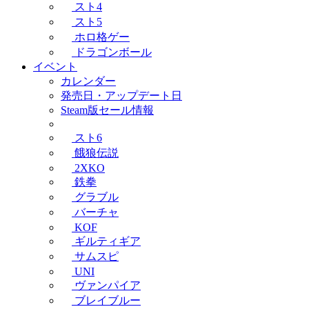
スト4
スト5
ホロ格ゲー
ドラゴンボール
イベント
カレンダー
発売日・アップデート日
Steam版セール情報
スト6
餓狼伝説
2XKO
鉄拳
グラブル
バーチャ
KOF
ギルティギア
サムスピ
UNI
ヴァンパイア
ブレイブルー