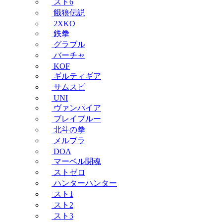
スト6
餓狼伝説
2XKO
鉄拳
グラブル
バーチャ
KOF
ギルティギア
サムスピ
UNI
ヴァンパイア
ブレイブルー
北斗の拳
メルブラ
DOA
マーベル闘魂
ストゼロ
ハンターハンター
スト1
スト2
スト3