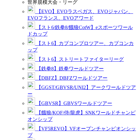
世界規模大会・リーグ
【EVO】EVOラスベガス、EVOジャパン、
EVOフランス、EVOアワード
【スト6/鉄拳8/餓狼CotW】eスポーツワール
ドカップ
【スト6】カプコンプロツアー、カプコンカ
ップ
【スト6】ストリートファイターリーグ
【鉄拳8】鉄拳ワールドツアー
【DBFZ】DBFZワールドツアー
【GGST/GBVSR/UNI2】アークワールドツア
ー
【GBVSR】GBVSワールドツアー
【餓狼/KOF/侍/龍虎】SNKワールドチャンピ
オンシップ
【VF5REVO】VFオープンチャンピオンシッ
プ