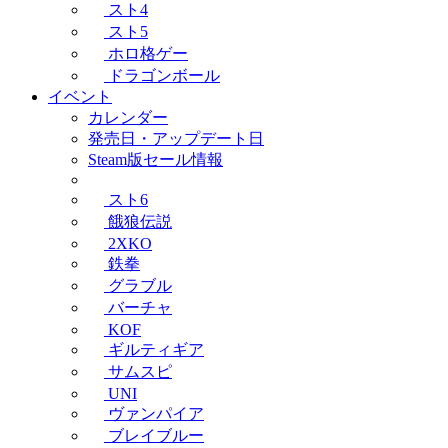
スト4
スト5
ホロ格ゲー
ドラゴンボール
イベント
カレンダー
発売日・アップデート日
Steam版セール情報
スト6
餓狼伝説
2XKO
鉄拳
グラブル
バーチャ
KOF
ギルティギア
サムスピ
UNI
ヴァンパイア
ブレイブルー