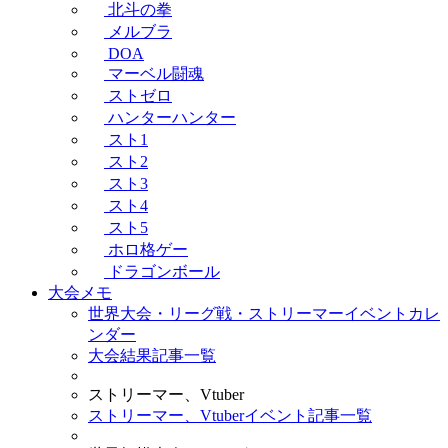
北斗の拳
メルブラ
DOA
マーベル闘魂
ストゼロ
ハンターハンター
スト1
スト2
スト3
スト4
スト5
ホロ格ゲー
ドラゴンボール
大会メモ
世界大会・リーグ戦・ストリーマーイベントカレ
ンダー
大会結果記事一覧
ストリーマー、Vtuber
ストリーマー、Vtuberイベント記事一覧