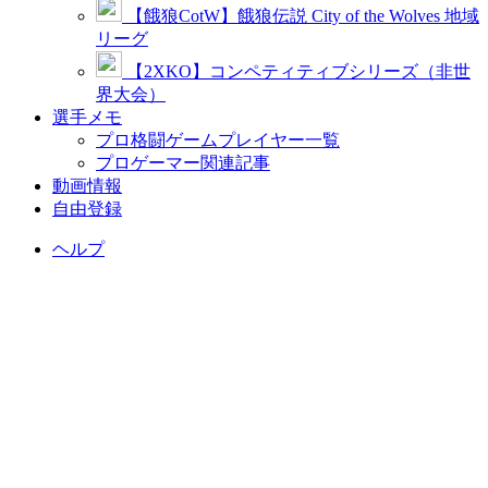
【餓狼CotW】餓狼伝説 City of the Wolves 地域
リーグ
【2XKO】コンペティティブシリーズ（非世
界大会）
選手メモ
プロ格闘ゲームプレイヤー一覧
プロゲーマー関連記事
動画情報
自由登録
ヘルプ