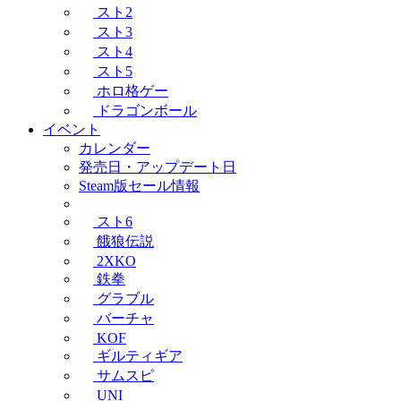
スト2
スト3
スト4
スト5
ホロ格ゲー
ドラゴンボール
イベント
カレンダー
発売日・アップデート日
Steam版セール情報
スト6
餓狼伝説
2XKO
鉄拳
グラブル
バーチャ
KOF
ギルティギア
サムスピ
UNI