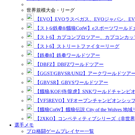
世界規模大会・リーグ
【EVO】EVOラスベガス、EVOジャパン、E
【スト6/鉄拳8/餓狼CotW】eスポーツワール
【スト6】カプコンプロツアー、カプコンカッ
【スト6】ストリートファイターリーグ
【鉄拳8】鉄拳ワールドツアー
【DBFZ】DBFZワールドツアー
【GGST/GBVSR/UNI2】アークワールドツア
【GBVSR】GBVSワールドツアー
【餓狼/KOF/侍/龍虎】SNKワールドチャンピ
【VF5REVO】VFオープンチャンピオンシッ
【餓狼CotW】餓狼伝説 City of the Wolves 地
【2XKO】コンペティティブシリーズ（非世
選手メモ
プロ格闘ゲームプレイヤー一覧