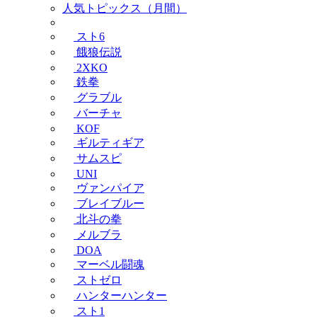
人気トピックス（月間）
スト6
餓狼伝説
2XKO
鉄拳
グラブル
バーチャ
KOF
ギルティギア
サムスピ
UNI
ヴァンパイア
ブレイブルー
北斗の拳
メルブラ
DOA
マーベル闘魂
ストゼロ
ハンターハンター
スト1