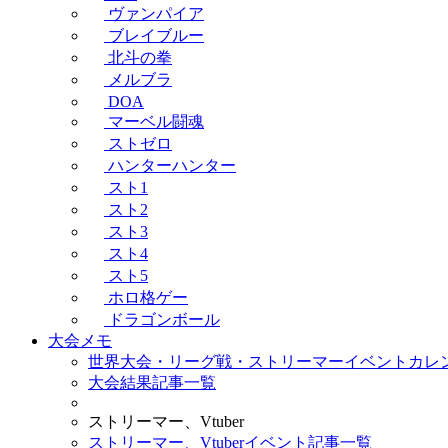
ヴァンパイア
ブレイブルー
北斗の拳
メルブラ
DOA
マーベル闘魂
ストゼロ
ハンターハンター
スト1
スト2
スト3
スト4
スト5
ホロ格ゲー
ドラゴンボール
大会メモ
世界大会・リーグ戦・ストリーマーイベントカレ
大会結果記事一覧
ストリーマー、Vtuber
ストリーマー、Vtuberイベント記事一覧