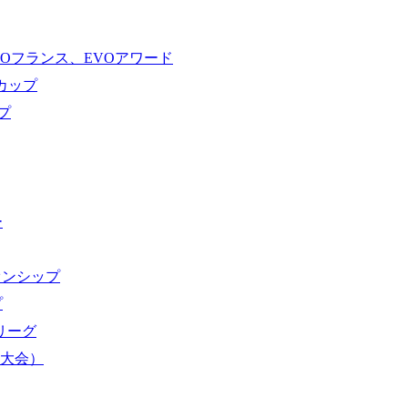
VOフランス、EVOアワード
ドカップ
プ
ー
オンシップ
プ
域リーグ
界大会）