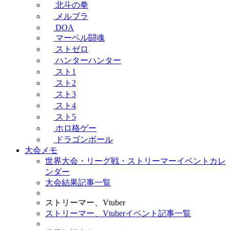
北斗の拳
メルブラ
DOA
マーベル闘魂
ストゼロ
ハンターハンター
スト1
スト2
スト3
スト4
スト5
ホロ格ゲー
ドラゴンボール
大会メモ
世界大会・リーグ戦・ストリーマーイベントカレ
ンダー
大会結果記事一覧
ストリーマー、Vtuber
ストリーマー、Vtuberイベント記事一覧