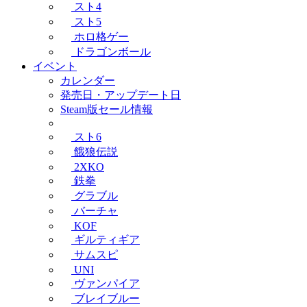
スト4
スト5
ホロ格ゲー
ドラゴンボール
イベント
カレンダー
発売日・アップデート日
Steam版セール情報
スト6
餓狼伝説
2XKO
鉄拳
グラブル
バーチャ
KOF
ギルティギア
サムスピ
UNI
ヴァンパイア
ブレイブルー