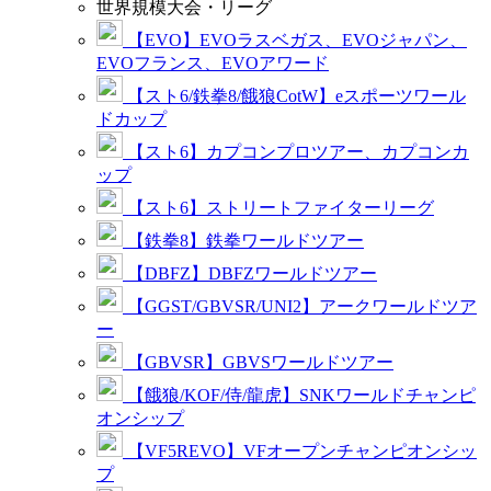
世界規模大会・リーグ
【EVO】EVOラスベガス、EVOジャパン、
EVOフランス、EVOアワード
【スト6/鉄拳8/餓狼CotW】eスポーツワール
ドカップ
【スト6】カプコンプロツアー、カプコンカ
ップ
【スト6】ストリートファイターリーグ
【鉄拳8】鉄拳ワールドツアー
【DBFZ】DBFZワールドツアー
【GGST/GBVSR/UNI2】アークワールドツア
ー
【GBVSR】GBVSワールドツアー
【餓狼/KOF/侍/龍虎】SNKワールドチャンピ
オンシップ
【VF5REVO】VFオープンチャンピオンシッ
プ