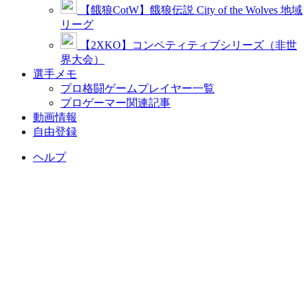
【餓狼CotW】餓狼伝説 City of the Wolves 地域
リーグ
【2XKO】コンペティティブシリーズ（非世
界大会）
選手メモ
プロ格闘ゲームプレイヤー一覧
プロゲーマー関連記事
動画情報
自由登録
ヘルプ