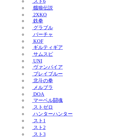
スト6
餓狼伝説
2XKO
鉄拳
グラブル
バーチャ
KOF
ギルティギア
サムスピ
UNI
ヴァンパイア
ブレイブルー
北斗の拳
メルブラ
DOA
マーベル闘魂
ストゼロ
ハンターハンター
スト1
スト2
スト3