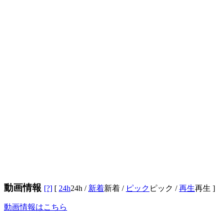
動画情報
[?]
[
24h
24h
/
新着
新着
/
ピック
ピック
/
再生
再生
]
動画情報はこちら