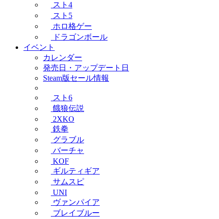
スト4
スト5
ホロ格ゲー
ドラゴンボール
イベント
カレンダー
発売日・アップデート日
Steam版セール情報
スト6
餓狼伝説
2XKO
鉄拳
グラブル
バーチャ
KOF
ギルティギア
サムスピ
UNI
ヴァンパイア
ブレイブルー