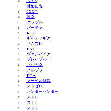
スト6
餓狼伝説
2XKO
鉄拳
グラブル
バーチャ
KOF
ギルティギア
サムスピ
UNI
ヴァンパイア
ブレイブルー
北斗の拳
メルブラ
DOA
マーベル闘魂
ストゼロ
ハンターハンター
スト1
スト2
スト3