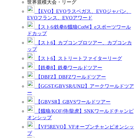
世界規模大会・リーグ
【EVO】EVOラスベガス、EVOジャパン、
EVOフランス、EVOアワード
【スト6/鉄拳8/餓狼CotW】eスポーツワール
ドカップ
【スト6】カプコンプロツアー、カプコンカ
ップ
【スト6】ストリートファイターリーグ
【鉄拳8】鉄拳ワールドツアー
【DBFZ】DBFZワールドツアー
【GGST/GBVSR/UNI2】アークワールドツア
ー
【GBVSR】GBVSワールドツアー
【餓狼/KOF/侍/龍虎】SNKワールドチャンピ
オンシップ
【VF5REVO】VFオープンチャンピオンシッ
プ