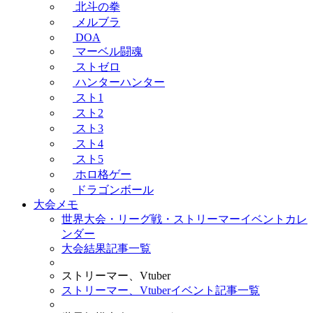
北斗の拳
メルブラ
DOA
マーベル闘魂
ストゼロ
ハンターハンター
スト1
スト2
スト3
スト4
スト5
ホロ格ゲー
ドラゴンボール
大会メモ
世界大会・リーグ戦・ストリーマーイベントカレ
ンダー
大会結果記事一覧
ストリーマー、Vtuber
ストリーマー、Vtuberイベント記事一覧