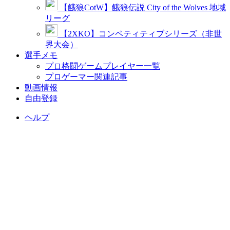
【餓狼CotW】餓狼伝説 City of the Wolves 地域
リーグ
【2XKO】コンペティティブシリーズ（非世
界大会）
選手メモ
プロ格闘ゲームプレイヤー一覧
プロゲーマー関連記事
動画情報
自由登録
ヘルプ