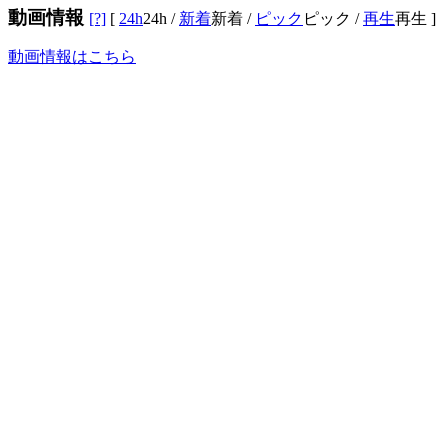
動画情報
[?]
[
24h
24h
/
新着
新着
/
ピック
ピック
/
再生
再生
]
動画情報はこちら