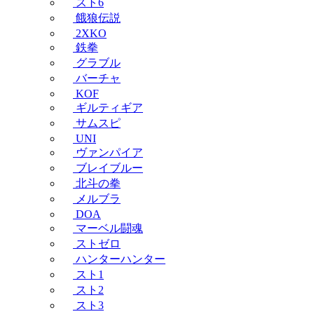
スト6
餓狼伝説
2XKO
鉄拳
グラブル
バーチャ
KOF
ギルティギア
サムスピ
UNI
ヴァンパイア
ブレイブルー
北斗の拳
メルブラ
DOA
マーベル闘魂
ストゼロ
ハンターハンター
スト1
スト2
スト3