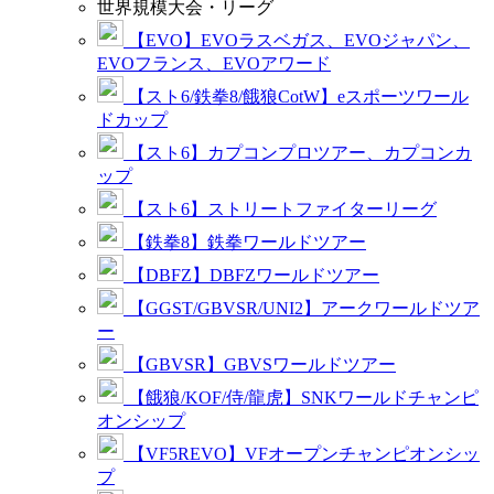
世界規模大会・リーグ
【EVO】EVOラスベガス、EVOジャパン、
EVOフランス、EVOアワード
【スト6/鉄拳8/餓狼CotW】eスポーツワール
ドカップ
【スト6】カプコンプロツアー、カプコンカ
ップ
【スト6】ストリートファイターリーグ
【鉄拳8】鉄拳ワールドツアー
【DBFZ】DBFZワールドツアー
【GGST/GBVSR/UNI2】アークワールドツア
ー
【GBVSR】GBVSワールドツアー
【餓狼/KOF/侍/龍虎】SNKワールドチャンピ
オンシップ
【VF5REVO】VFオープンチャンピオンシッ
プ