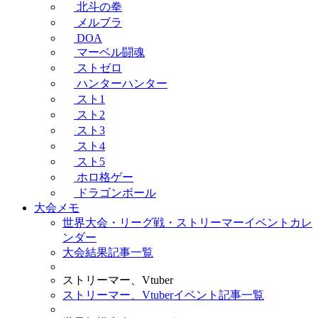
北斗の拳
メルブラ
DOA
マーベル闘魂
ストゼロ
ハンターハンター
スト1
スト2
スト3
スト4
スト5
ホロ格ゲー
ドラゴンボール
大会メモ
世界大会・リーグ戦・ストリーマーイベントカレ
ンダー
大会結果記事一覧
ストリーマー、Vtuber
ストリーマー、Vtuberイベント記事一覧