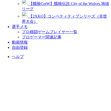
【餓狼CotW】餓狼伝説 City of the Wolves 地域
リーグ
【2XKO】コンペティティブシリーズ（非世
界大会）
選手メモ
プロ格闘ゲームプレイヤー一覧
プロゲーマー関連記事
動画情報
自由登録
ヘルプ