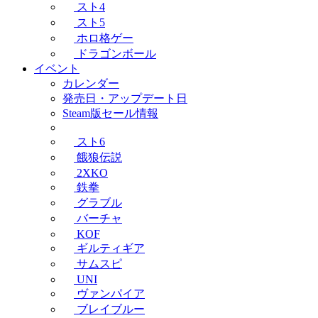
スト4
スト5
ホロ格ゲー
ドラゴンボール
イベント
カレンダー
発売日・アップデート日
Steam版セール情報
スト6
餓狼伝説
2XKO
鉄拳
グラブル
バーチャ
KOF
ギルティギア
サムスピ
UNI
ヴァンパイア
ブレイブルー