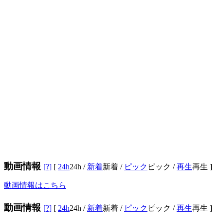
動画情報
[?]
[
24h
24h
/
新着
新着
/
ピック
ピック
/
再生
再生
]
動画情報はこちら
動画情報
[?]
[
24h
24h
/
新着
新着
/
ピック
ピック
/
再生
再生
]