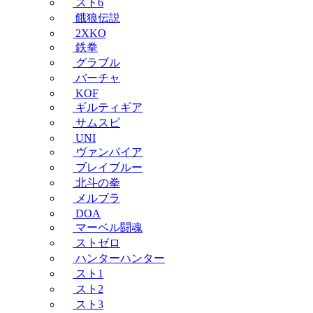
スト6
餓狼伝説
2XKO
鉄拳
グラブル
バーチャ
KOF
ギルティギア
サムスピ
UNI
ヴァンパイア
ブレイブルー
北斗の拳
メルブラ
DOA
マーベル闘魂
ストゼロ
ハンターハンター
スト1
スト2
スト3