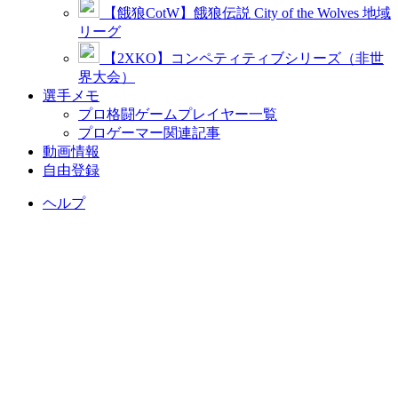
【餓狼CotW】餓狼伝説 City of the Wolves 地域
リーグ
【2XKO】コンペティティブシリーズ（非世
界大会）
選手メモ
プロ格闘ゲームプレイヤー一覧
プロゲーマー関連記事
動画情報
自由登録
ヘルプ