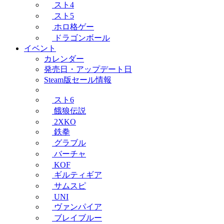
スト4
スト5
ホロ格ゲー
ドラゴンボール
イベント
カレンダー
発売日・アップデート日
Steam版セール情報
スト6
餓狼伝説
2XKO
鉄拳
グラブル
バーチャ
KOF
ギルティギア
サムスピ
UNI
ヴァンパイア
ブレイブルー