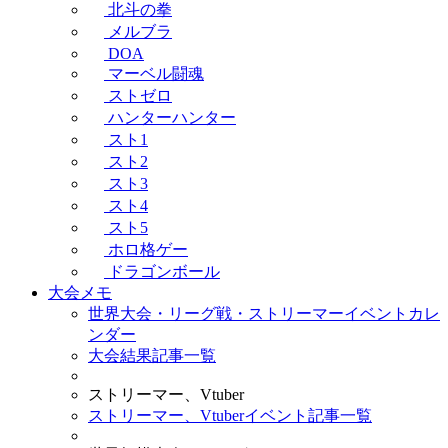
北斗の拳
メルブラ
DOA
マーベル闘魂
ストゼロ
ハンターハンター
スト1
スト2
スト3
スト4
スト5
ホロ格ゲー
ドラゴンボール
大会メモ
世界大会・リーグ戦・ストリーマーイベントカレ
ンダー
大会結果記事一覧
ストリーマー、Vtuber
ストリーマー、Vtuberイベント記事一覧