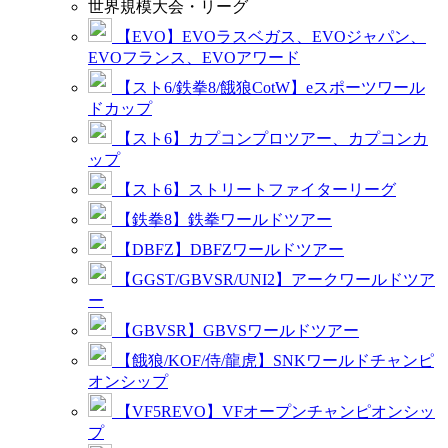
世界規模大会・リーグ
【EVO】EVOラスベガス、EVOジャパン、
EVOフランス、EVOアワード
【スト6/鉄拳8/餓狼CotW】eスポーツワール
ドカップ
【スト6】カプコンプロツアー、カプコンカ
ップ
【スト6】ストリートファイターリーグ
【鉄拳8】鉄拳ワールドツアー
【DBFZ】DBFZワールドツアー
【GGST/GBVSR/UNI2】アークワールドツア
ー
【GBVSR】GBVSワールドツアー
【餓狼/KOF/侍/龍虎】SNKワールドチャンピ
オンシップ
【VF5REVO】VFオープンチャンピオンシッ
プ