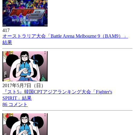
417
オーストラリア大会「Battle Arena Melbourne 9（BAM9）」
結果
2017年5月7日（日）
『スト5』韓国CPTアジアランキング大会「Fighter's
SPIRIT」結果
86 コメント