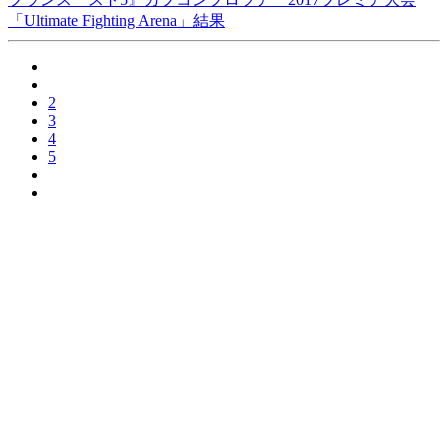
「Ultimate Fighting Arena」結果
2
3
4
5