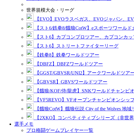
世界規模大会・リーグ
【EVO】EVOラスベガス、EVOジャパン、E
【スト6/鉄拳8/餓狼CotW】eスポーツワール
【スト6】カプコンプロツアー、カプコンカッ
【スト6】ストリートファイターリーグ
【鉄拳8】鉄拳ワールドツアー
【DBFZ】DBFZワールドツアー
【GGST/GBVSR/UNI2】アークワールドツア
【GBVSR】GBVSワールドツアー
【餓狼/KOF/侍/龍虎】SNKワールドチャンピ
【VF5REVO】VFオープンチャンピオンシッ
【餓狼CotW】餓狼伝説 City of the Wolves 地
【2XKO】コンペティティブシリーズ（非世
選手メモ
プロ格闘ゲームプレイヤー一覧