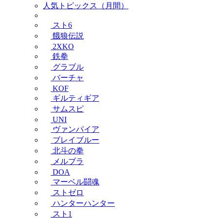
人気トピックス（月間）
スト6
餓狼伝説
2XKO
鉄拳
グラブル
バーチャ
KOF
ギルティギア
サムスピ
UNI
ヴァンパイア
ブレイブルー
北斗の拳
メルブラ
DOA
マーベル闘魂
ストゼロ
ハンターハンター
スト1