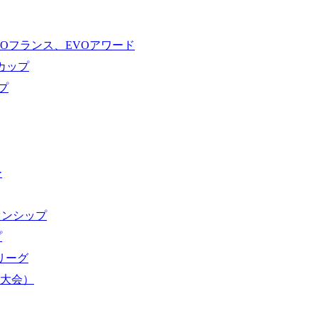
VOフランス、EVOアワード
ドカップ
プ
ー
オンシップ
プ
域リーグ
界大会）