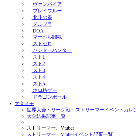
ヴァンパイア
ブレイブルー
北斗の拳
メルブラ
DOA
マーベル闘魂
ストゼロ
ハンターハンター
スト1
スト2
スト3
スト4
スト5
ホロ格ゲー
ドラゴンボール
大会メモ
世界大会・リーグ戦・ストリーマーイベントカレ
大会結果記事一覧
ストリーマー、Vtuber
ストリーマー、Vtuberイベント記事一覧