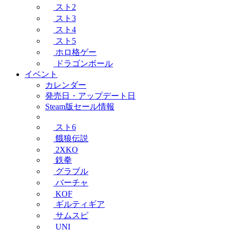
スト2
スト3
スト4
スト5
ホロ格ゲー
ドラゴンボール
イベント
カレンダー
発売日・アップデート日
Steam版セール情報
スト6
餓狼伝説
2XKO
鉄拳
グラブル
バーチャ
KOF
ギルティギア
サムスピ
UNI