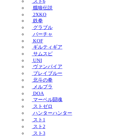
スト6
餓狼伝説
2XKO
鉄拳
グラブル
バーチャ
KOF
ギルティギア
サムスピ
UNI
ヴァンパイア
ブレイブルー
北斗の拳
メルブラ
DOA
マーベル闘魂
ストゼロ
ハンターハンター
スト1
スト2
スト3