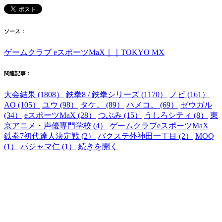
ソース：
ゲームクラブ eスポーツMaX｜｜TOKYO MX
関連記事：
大会結果 (1808）
鉄拳8 / 鉄拳シリーズ (1170）
ノビ (161）
AO (105）
ユウ (98）
タケ。 (89）
ハメコ。 (69）
ゼウガル
(34）
eスポーツMaX (28）
つぶみ (15）
うしろシティ (8）
東
京アニメ・声優専門学校 (4）
ゲームクラブeスポーツMaX
鉄拳7初代達人決定戦 (2）
バクステ外神田一丁目 (2）
MOQ
(1）
パジャマ仁 (1）
続きを開く