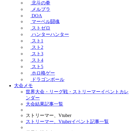
北斗の拳
メルブラ
DOA
マーベル闘魂
ストゼロ
ハンターハンター
スト1
スト2
スト3
スト4
スト5
ホロ格ゲー
ドラゴンボール
大会メモ
世界大会・リーグ戦・ストリーマーイベントカレ
ンダー
大会結果記事一覧
ストリーマー、Vtuber
ストリーマー、Vtuberイベント記事一覧