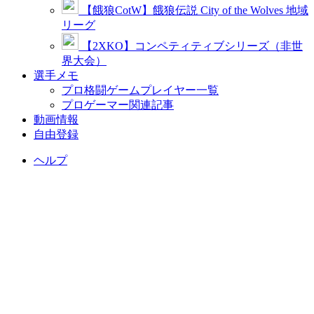
【餓狼CotW】餓狼伝説 City of the Wolves 地域
リーグ
【2XKO】コンペティティブシリーズ（非世
界大会）
選手メモ
プロ格闘ゲームプレイヤー一覧
プロゲーマー関連記事
動画情報
自由登録
ヘルプ