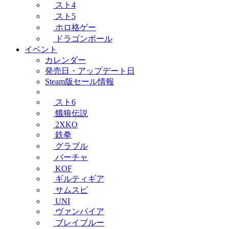
スト4
スト5
ホロ格ゲー
ドラゴンボール
イベント
カレンダー
発売日・アップデート日
Steam版セール情報
スト6
餓狼伝説
2XKO
鉄拳
グラブル
バーチャ
KOF
ギルティギア
サムスピ
UNI
ヴァンパイア
ブレイブルー