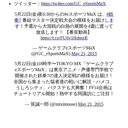
ツイッター：
https://twitter.com/GC_eSportsMaX
5月22日(金)夜6:30からの#eスポーツMaX は、
#鉄
拳7
番組マスター決定戦大会の模様をお届けしま
す！予選から大混戦の白熱の展開を4週に渡って
放送します！ 【番宣動画】
https://t.co/FU6v1HdmxR
— ゲームクラブeスポーツMaX
(@GC_eSportsMaX)
May 21, 2015
5月22日(金)18時半〜TOKYO MX「ゲームクラブ
eスポーツMaX」は東京アニメ・声優専門学校で
開催された鉄拳7の達人決定戦の模様をお届け！
全国から集まった猛者達の戦いに解説・ハメコ、
うしろシティ、バクステも大興奮！FF14企画は
チュートリアル開始！熱中する阿諏訪にご注目！
— 筧誠一郎 (@miximouse)
May 21, 2015