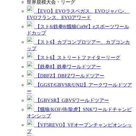
世界規模大会・リーグ
【EVO】EVOラスベガス、EVOジャパン、
EVOフランス、EVOアワード
【スト6/鉄拳8/餓狼CotW】eスポーツワール
ドカップ
【スト6】カプコンプロツアー、カプコンカ
ップ
【スト6】ストリートファイターリーグ
【鉄拳8】鉄拳ワールドツアー
【DBFZ】DBFZワールドツアー
【GGST/GBVSR/UNI2】アークワールドツア
ー
【GBVSR】GBVSワールドツアー
【餓狼/KOF/侍/龍虎】SNKワールドチャンピ
オンシップ
【VF5REVO】VFオープンチャンピオンシッ
プ