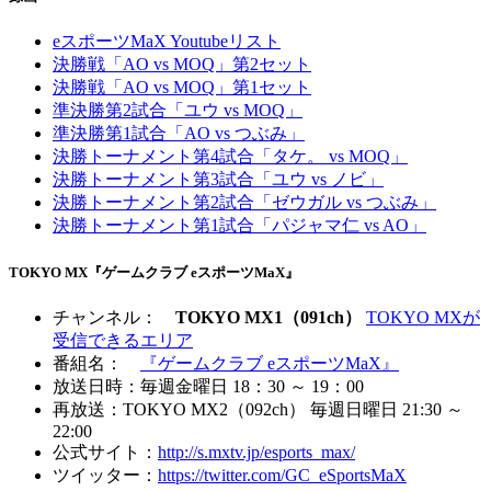
eスポーツMaX Youtubeリスト
決勝戦「AO vs MOQ」第2セット
決勝戦「AO vs MOQ」第1セット
準決勝第2試合「ユウ vs MOQ」
準決勝第1試合「AO vs つぶみ」
決勝トーナメント第4試合「タケ。 vs MOQ」
決勝トーナメント第3試合「ユウ vs ノビ」
決勝トーナメント第2試合「ゼウガル vs つぶみ」
決勝トーナメント第1試合「パジャマ仁 vs AO」
TOKYO MX『ゲームクラブ eスポーツMaX』
チャンネル：
TOKYO MX1（091ch）
TOKYO MXが
受信できるエリア
番組名：
『ゲームクラブ eスポーツMaX』
放送日時：毎週金曜日 18：30 ～ 19：00
再放送：TOKYO MX2（092ch） 毎週日曜日 21:30 ～
22:00
公式サイト：
http://s.mxtv.jp/esports_max/
ツイッター：
https://twitter.com/GC_eSportsMaX