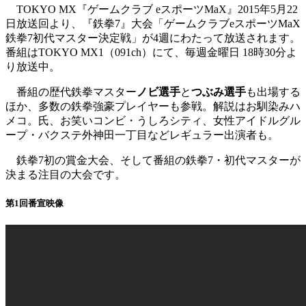
TOKYO MX『ゲームクラブ eスポーツMaX』2015年5月22
日放送回より、『鉄拳7』大会「ゲームクラブeスポーツMaX
鉄拳7初代マスター決定戦」が4週にわたって放送されます。
番組はTOKYO MX1（091ch）にて、毎週金曜日 18時30分よ
り放送中。
番組の歴代鉄拳マスター
ノビ選手
と
つぶみ選手
も出場する
ほか、多数の鉄拳強豪プレイヤーも参戦。解説はお馴染みハ
メコ。氏、お笑いコンビ・うしろシティ、女性アイドルグル
ープ・バクステ外神田一丁目などレギュラー出演者も。
鉄拳7初の賞金大会、そして番組の鉄拳7・初代マスターが
決まる注目の大会です。
第1回番宣映像